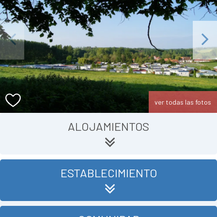
Previous
Next
ver todas las fotos
ALOJAMIENTOS
ESTABLECIMIENTO