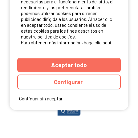
necesarias para el funcionamiento del sitio, el
rendimiento y las preferencias. También
podemos utilizar cookies para ofrecer
publicidad dirigida a los usuarios. Al hacer clic
NUESTROS PARTNERS
en aceptar todo, usted consiente el uso de
estas cookies para los fines descritos en
nuestra política de cookies.
Para obtener más información, haga clic aquí.
Aceptar todo
Configurar
Continuar sin aceptar
ANUARIO
CGU DEL SITIO
MENCIONES LEGALES
COOKIES