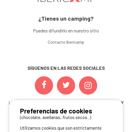
¿Tienes un camping?
Puedes difundirlo en nuestro sitio
Contacto Ibericamp
SÍGUENOS EN LAS REDES SOCIALES
¡ Y NO TE PIERDAS NUESTRAS
OFERTAS, CONCURSOS Y
Preferencias de cookies
NOVEDADES
INSCRIBIÉNDOTE A NUESTRA
NEWSLETTER!
(chocolate, avellanas, frutos secos...)
Utilizamos cookies que son estrictamente
ME INSCRIBO