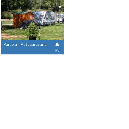
Parcela + Autocaravana
1/6