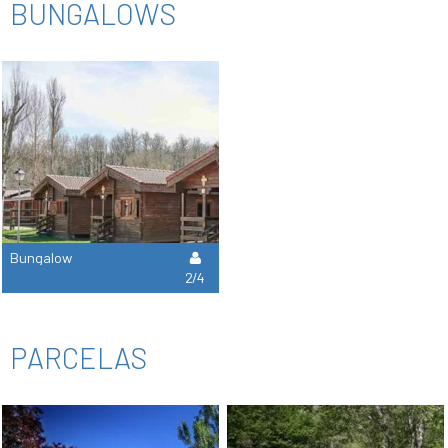
BUNGALOWS
Bungalow
2/4
PARCELAS