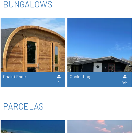
BUNGALOWS
Chalet Fade
Chalet Log
4
4/5
PARCELAS