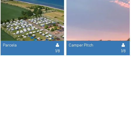
Parcela
Camper Pitch
1/8
1/8