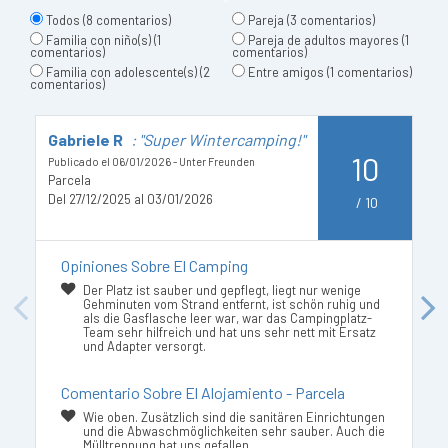
Todos
(8 comentarios)
Pareja
(3 comentarios)
Familia con niño(s)
(1
Pareja de adultos mayores
(1
comentarios)
comentarios)
Familia con adolescente(s)
(2
Entre amigos
(1 comentarios)
comentarios)
Gabriele R
: "Super Wintercamping!"
N
10
Publicado el 06/01/2026 - Unter Freunden
Pu
Parcela
P
Del 27/12/2025 al 03/01/2026
De
/
10
Opiniones Sobre El Camping
Der Platz ist sauber und gepflegt, liegt nur wenige
Gehminuten vom Strand entfernt, ist schön ruhig und
Previous
Next
als die Gasflasche leer war, war das Campingplatz-
Team sehr hilfreich und hat uns sehr nett mit Ersatz
und Adapter versorgt.
Comentario Sobre El Alojamiento - Parcela
Wie oben. Zusätzlich sind die sanitären Einrichtungen
und die Abwaschmöglichkeiten sehr sauber. Auch die
Mülltrennung hat uns gefallen.