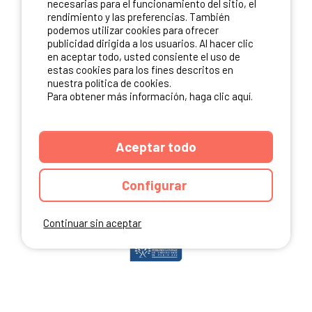
necesarias para el funcionamiento del sitio, el
rendimiento y las preferencias. También
podemos utilizar cookies para ofrecer
publicidad dirigida a los usuarios. Al hacer clic
NUESTROS PARTNERS
en aceptar todo, usted consiente el uso de
estas cookies para los fines descritos en
nuestra política de cookies.
Para obtener más información, haga clic aquí.
Aceptar todo
Configurar
Continuar sin aceptar
ANUARIO
CGU DEL SITIO
MENCIONES LEGALES
COOKIES