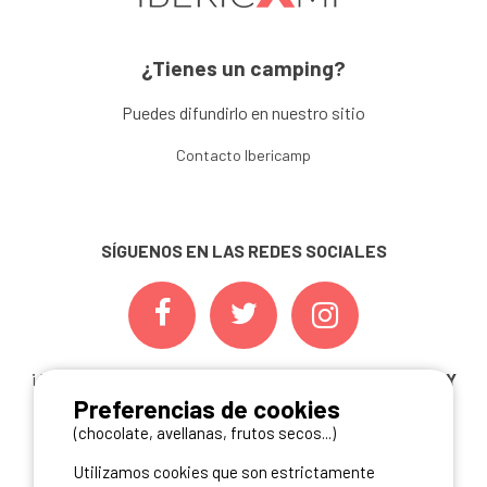
¿Tienes un camping?
Puedes difundirlo en nuestro sitio
Contacto Ibericamp
SÍGUENOS EN LAS REDES SOCIALES
¡ Y NO TE PIERDAS NUESTRAS
OFERTAS, CONCURSOS Y
Preferencias de cookies
NOVEDADES
INSCRIBIÉNDOTE A NUESTRA
NEWSLETTER!
(chocolate, avellanas, frutos secos...)
Utilizamos cookies que son estrictamente
ME INSCRIBO