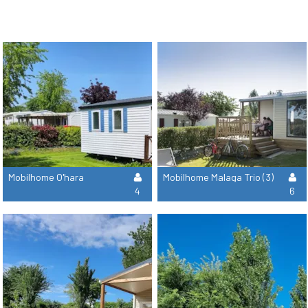
Mobilhome O'hara
Mobilhome Malaga Trio (3)
4
6