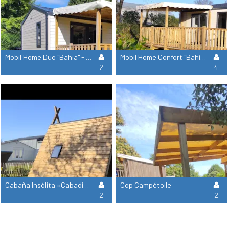
Mobil Home Duo "Bahia" - 1 Chambre
Mobil Home Confort "Bahia"- 2 Bedrooms
2
4
Cabaña Insólita «Cabadienne» (Novedad 2026)
Cop Campétoile
2
2