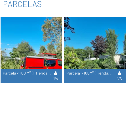
PARCELAS
Parcela < 100 M² (1 Tienda + 1 Vehículo / Autocaravana)
Parcela > 100M² (Tienda, Caravana O Autocaravana / 1 Coche)
1/4
1/6