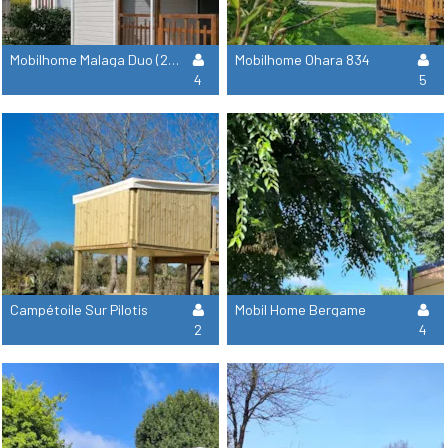
Mobilhome Malaga Duo (2) Compact
Mobilhome Ohara 834
4
5
Campétoile Sur Pilotis
Mobil Home Bergame
2
4