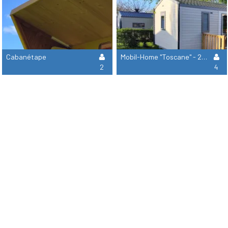
Cabanétape
Mobil-Home "Toscane" - 2 Chambres ( Nouveaute 2026 )
2
4