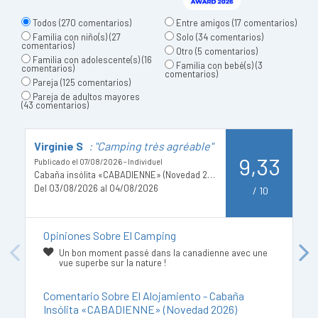
Todos
(270 comentarios)
Entre amigos
(17 comentarios)
Familia con niño(s)
(27
Solo
(34 comentarios)
comentarios)
Otro
(5 comentarios)
Familia con adolescente(s)
(16
Familia con bebé(s)
(3
comentarios)
comentarios)
Pareja
(125 comentarios)
Pareja de adultos mayores
(43 comentarios)
Virginie S
: "Camping très agréable"
H
9,33
p
Publicado el 07/08/2026 - Individuel
Cabaña insólita «CABADIENNE» (Novedad 2026)
Pu
Del 03/08/2026 al 04/08/2026
/
10
D
Opiniones Sobre El Camping
Un bon moment passé dans la canadienne avec une
Previous
Next
vue superbe sur la nature !
Comentario Sobre El Alojamiento - Cabaña
Insólita «CABADIENNE» (Novedad 2026)