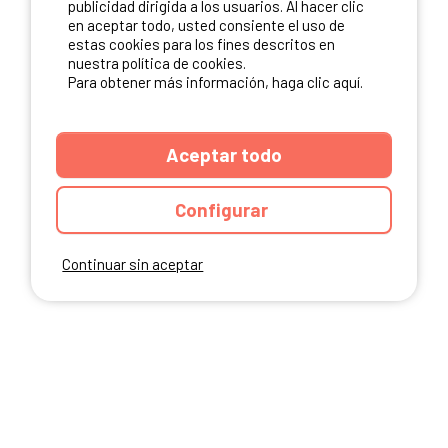
publicidad dirigida a los usuarios. Al hacer clic
en aceptar todo, usted consiente el uso de
estas cookies para los fines descritos en
nuestra política de cookies.
Para obtener más información, haga clic aquí.
Aceptar todo
Configurar
Continuar sin aceptar
ANUARIO
CGU DEL SITIO
MENCIONES LEGALES
COOKIES
CARTA DE CONFIDENCIALIDAD
MAPA DEL SITIO
Ibericamp.com © 2026 Ibericamp. All rights reserved. All media and pictures
are property of their respective owners.
This site is protected by reCAPTCHA.