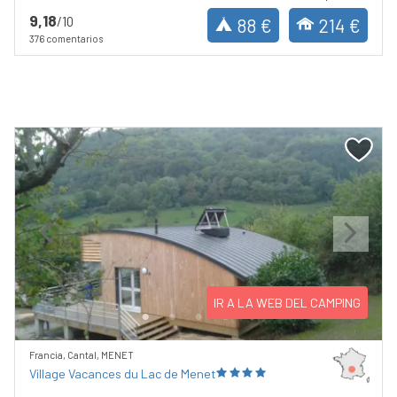
9,18
/10
88 €
214 €
376 comentarios
Previous
Next
IR A LA WEB DEL CAMPING
Francia, Cantal, MENET
Village Vacances du Lac de Menet