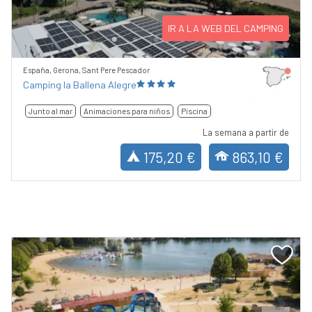
IR A LA WEB DEL CAMPING
España, Gerona, Sant Pere Pescador
Camping la Ballena Alegre
Junto al mar
Animaciones para niños
Piscina
La semana a partir de
175,20 €
863,10 €