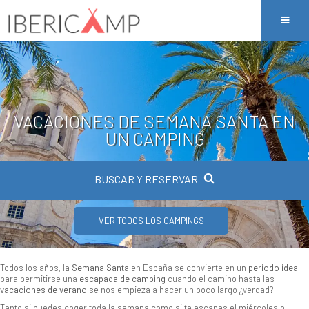
VACACIONES DE SEMANA SANTA EN
UN CAMPING
BUSCAR Y RESERVAR
VER TODOS LOS CAMPINGS
Todos los años, la
Semana Santa
en España se convierte en un
periodo ideal
para permitirse una
escapada de camping
cuando el camino hasta las
vacaciones de verano
se nos empieza a hacer un poco largo ¿verdad?
Tanto si puedes coger toda la semana como si te escapas el miércoles o