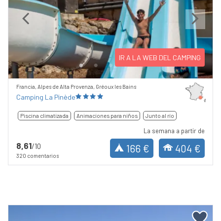
Previous
Next
IR A LA WEB DEL CAMPING
Francia, Alpes de Alta Provenza, Gréoux les Bains
Camping La Pinède
Piscina climatizada
Animaciones para niños
Junto al río
La semana a partir de
8,61
/10
166 €
404 €
320 comentarios