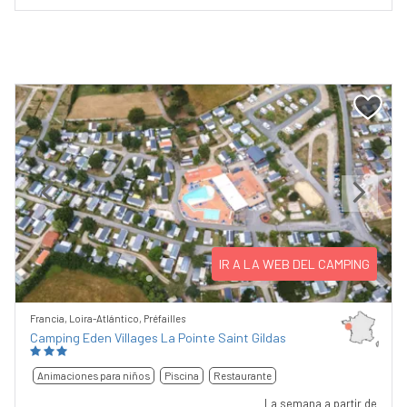
Previous
Next
IR A LA WEB DEL CAMPING
Francia, Loira-Atlántico, Préfailles
Camping Eden Villages La Pointe Saint Gildas
Animaciones para niños
Piscina
Restaurante
La semana a partir de