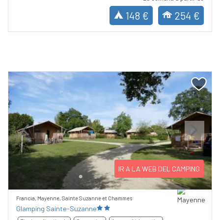
148 €
254 €
Previous
Next
IR A LA WEB DEL CAMPING
Francia, Mayenne, Sainte Suzanne et Chammes
Glamping Sainte-Suzanne