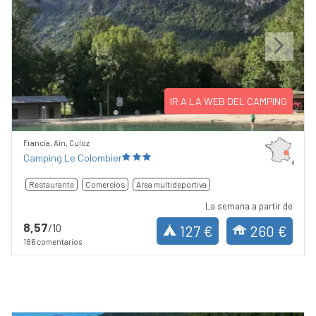
Previous
Next
IR A LA WEB DEL CAMPING
Francia, Ain, Culoz
Camping Le Colombier
Restaurante
Comercios
Area multideportiva
La semana a partir de
8,57
/10
127 €
260 €
186 comentarios