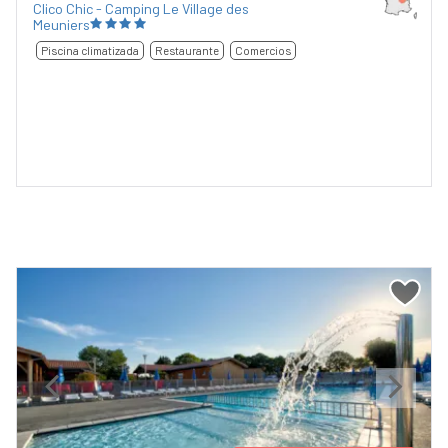
Clico Chic - Camping Le Village des
Meuniers
Piscina climatizada
Restaurante
Comercios
Previous
Next