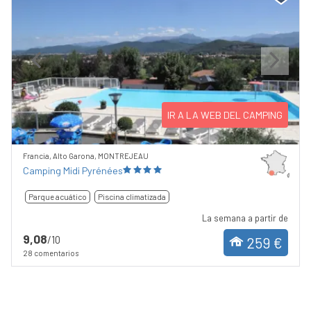
Previous
Next
IR A LA WEB DEL CAMPING
Francia, Alto Garona, MONTREJEAU
Camping Midi Pyrénées
Parque acuático
Piscina climatizada
La semana a partir de
9,08
/10
259 €
28 comentarios