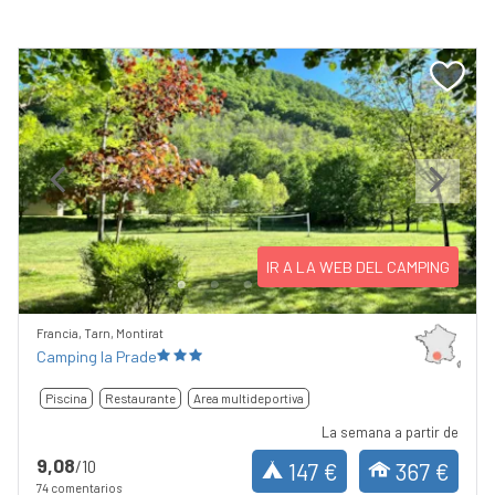
Previous
Next
IR A LA WEB DEL CAMPING
Francia, Tarn, Montirat
Camping la Prade
Piscina
Restaurante
Area multideportiva
La semana a partir de
9,08
/10
147 €
367 €
74 comentarios