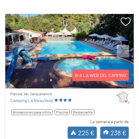
Previous
Next
IR A LA WEB DEL CAMPING
Francia, Var, Carqueiranne
Camping Le BeauVezé
Animaciones para niños
Piscina
Restaurante
La semana a partir de
225 €
238 €