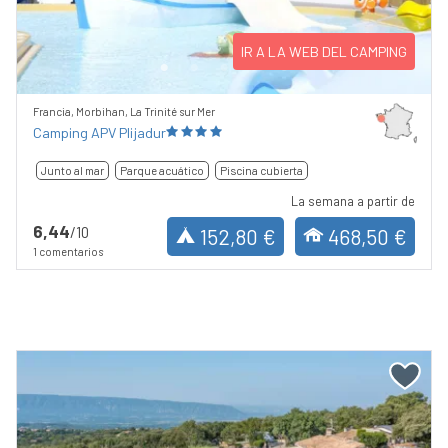
IR A LA WEB DEL CAMPING
Francia, Morbihan, La Trinité sur Mer
Camping APV Plijadur
Junto al mar
Parque acuático
Piscina cubierta
La semana a partir de
6,44
/10
152,80 €
468,50 €
1 comentarios