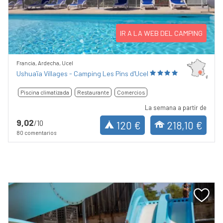
Previous
Next
IR A LA WEB DEL CAMPING
Francia, Ardecha, Ucel
Ushuaïa Villages - Camping Les Pins d'Ucel
Piscina climatizada
Restaurante
Comercios
La semana a partir de
9,02
/10
120 €
218,10 €
80 comentarios