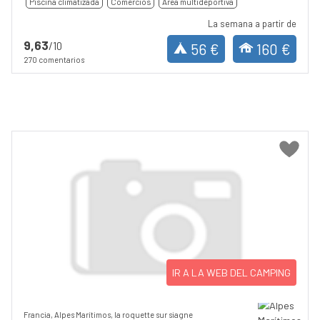
Piscina climatizada
Comercios
Area multideportiva
La semana a partir de
9,63
/10
56 €
160 €
270 comentarios
IR A LA WEB DEL CAMPING
Francia, Alpes Marítimos, la roquette sur siagne