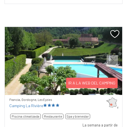
Previous
Next
IR A LA WEB DEL CAMPING
Francia, Dordogne, Les Eyzies
Camping La Rivière
Piscina climatizada
Restaurante
Spa y bienestar
La semana a partir de