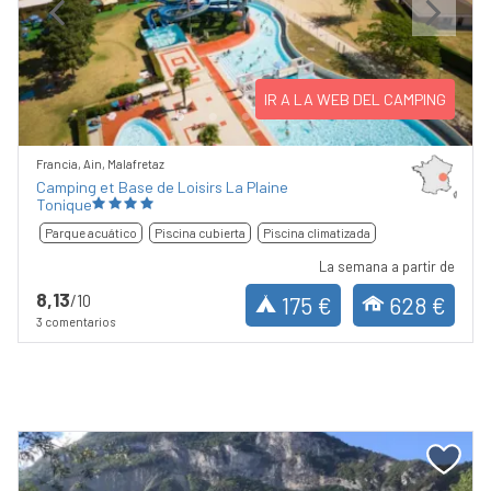
Previous
Next
IR A LA WEB DEL CAMPING
Francia, Ain, Malafretaz
Camping et Base de Loisirs La Plaine
Tonique
Parque acuático
Piscina cubierta
Piscina climatizada
La semana a partir de
8,13
/10
175 €
628 €
3 comentarios