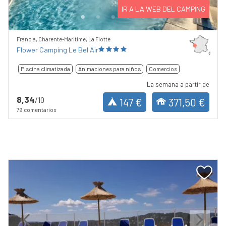
IR A LA WEB DEL CAMPING
Francia, Charente-Maritime, La Flotte
Flower Camping Le Bel Air
Piscina climatizada
Animaciones para niños
Comercios
La semana a partir de
8,34
/10
147 €
371,50 €
79 comentarios