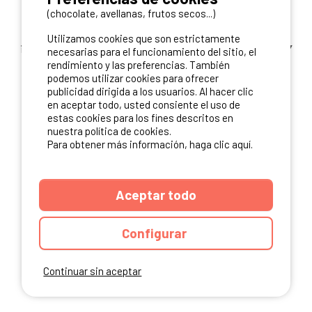
(chocolate, avellanas, frutos secos...)
Utilizamos cookies que son estrictamente
¡ Y NO TE PIERDAS NUESTRAS
OFERTAS, CONCURSOS Y
necesarias para el funcionamiento del sitio, el
NOVEDADES
INSCRIBIÉNDOTE A NUESTRA
rendimiento y las preferencias. También
podemos utilizar cookies para ofrecer
NEWSLETTER!
publicidad dirigida a los usuarios. Al hacer clic
en aceptar todo, usted consiente el uso de
ME INSCRIBO
estas cookies para los fines descritos en
nuestra política de cookies.
Para obtener más información, haga clic aquí.
NUESTROS PARTNERS
Aceptar todo
Configurar
Continuar sin aceptar