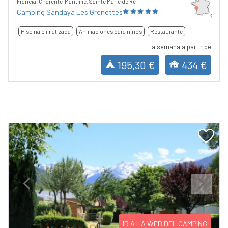
Francia, Charente-Maritime, Sainte Marie de Ré
Camping Sandaya Les Grenettes
Piscina climatizada
Animaciones para niños
Restaurante
La semana a partir de
195,30 €
434 €
Previous
Next
IR A LA WEB DEL CAMPING