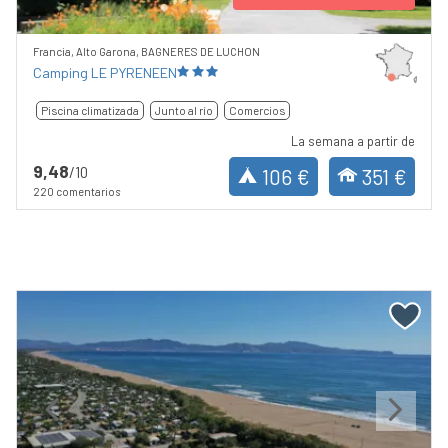
Francia, Alto Garona, BAGNERES DE LUCHON
Camping LE PYRENEEN
Piscina climatizada
Junto al río
Comercios
La semana a partir de
9,48
/10
106 €
351 €
220 comentarios
Previous
Next