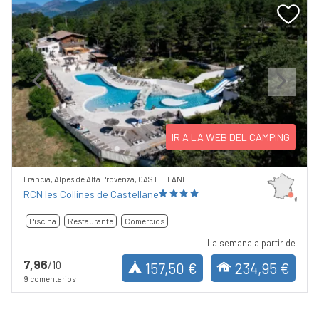
Previous
Next
IR A LA WEB DEL CAMPING
Francia, Alpes de Alta Provenza, CASTELLANE
RCN les Collines de Castellane
Piscina
Restaurante
Comercios
La semana a partir de
7,96
/10
157,50 €
234,95 €
9 comentarios