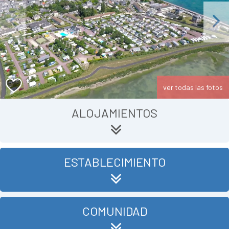
Previous
Next
ver todas las fotos
ALOJAMIENTOS
ESTABLECIMIENTO
COMUNIDAD