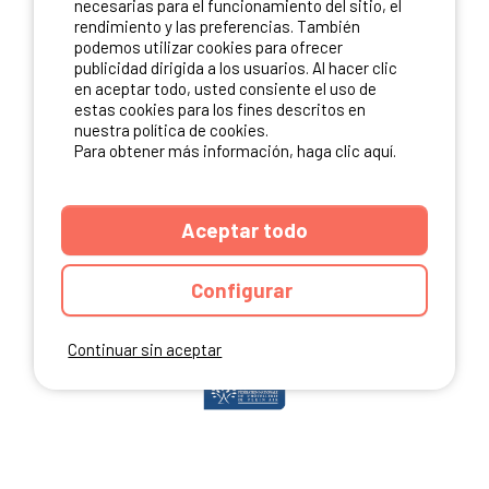
necesarias para el funcionamiento del sitio, el
rendimiento y las preferencias. También
podemos utilizar cookies para ofrecer
publicidad dirigida a los usuarios. Al hacer clic
NUESTROS PARTNERS
en aceptar todo, usted consiente el uso de
estas cookies para los fines descritos en
nuestra política de cookies.
Para obtener más información, haga clic aquí.
Aceptar todo
Configurar
Continuar sin aceptar
ANUARIO
CGU DEL SITIO
MENCIONES LEGALES
COOKIES