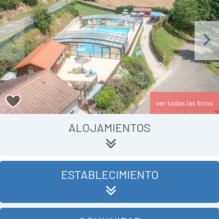
Previous
Next
ver todas las fotos
ALOJAMIENTOS
ESTABLECIMIENTO