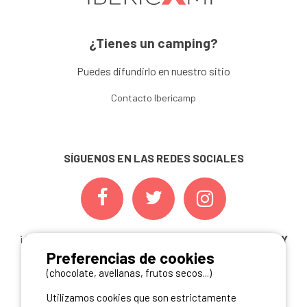
¿Tienes un camping?
Puedes difundirlo en nuestro sitio
Contacto Ibericamp
SÍGUENOS EN LAS REDES SOCIALES
¡ Y NO TE PIERDAS NUESTRAS
OFERTAS, CONCURSOS Y
Preferencias de cookies
NOVEDADES
INSCRIBIÉNDOTE A NUESTRA
NEWSLETTER!
(chocolate, avellanas, frutos secos...)
Utilizamos cookies que son estrictamente
ME INSCRIBO