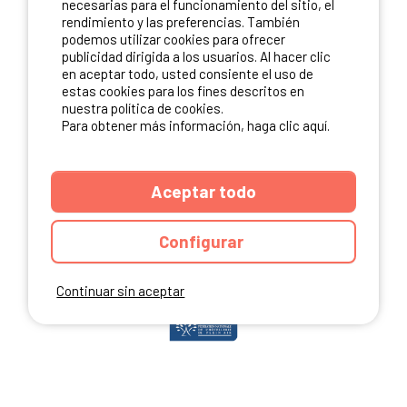
necesarias para el funcionamiento del sitio, el
rendimiento y las preferencias. También
podemos utilizar cookies para ofrecer
publicidad dirigida a los usuarios. Al hacer clic
NUESTROS PARTNERS
en aceptar todo, usted consiente el uso de
estas cookies para los fines descritos en
nuestra política de cookies.
Para obtener más información, haga clic aquí.
Aceptar todo
Configurar
Continuar sin aceptar
ANUARIO
CGU DEL SITIO
MENCIONES LEGALES
COOKIES