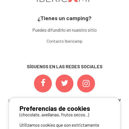
¿Tienes un camping?
Puedes difundirlo en nuestro sitio
Contacto Ibericamp
SÍGUENOS EN LAS REDES SOCIALES
¡ Y NO TE PIERDAS NUESTRAS
OFERTAS, CONCURSOS Y
Preferencias de cookies
NOVEDADES
INSCRIBIÉNDOTE A NUESTRA
NEWSLETTER!
(chocolate, avellanas, frutos secos...)
Utilizamos cookies que son estrictamente
ME INSCRIBO