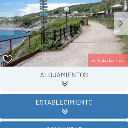
Previous
Next
ver todas las fotos
ALOJAMIENTOS
ESTABLECIMIENTO