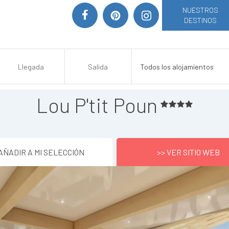
NUESTROS
DESTINOS
Lou P'tit Poun
AÑADIR A MI SELECCIÓN
>> VER SITIO WEB