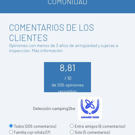
COMUNIDAD
COMENTARIOS DE LOS
CLIENTES
Opiniones con menos de 3 años de antigüedad y sujetas a
inspección.
Más información
8,81
/ 10
de 205 opiniones
recogidas
Selección camping2be
Todos
(205 comentarios)
Entre amigos
(6 comentarios)
Familia con niño(s)
(71
Solo
(5 comentarios)