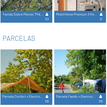
Tienda Sobre Pilotes "Prêt À Camper"
Mobil Home Premium 3 Rooms
1/2
6
PARCELAS
Parcela Confort + Electricidad
Parcela Family + Electricidad
1/6
1/6