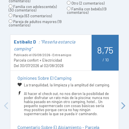
comentarios)
Otro
(2 comentarios)
Familia con adolescente(s)
Familia con bebé(s)
(9
(30 comentarios)
comentarios)
Pareja
(63 comentarios)
Pareja de adultos mayores
(19
comentarios)
Estibaliz D
: "Reseña estancia
N
8,75
camping"
Pu
Pa
Publicado el 05/08/2026 - Entre amigos
De
/
10
Parcela confort + Electricidad
Del 30/07/2026 al 02/08/2026
Opiniones Sobre El Camping
La tranquilidad, la limpieza y la amplitud del camping.
Al hacer el check out, no nos dieron la posibilidad de
poder disfrutar un rato más de la piscina; nunca nos
había pasado en ningún otro camping, hotel... Un
pequeño supermercado con cosas básicas sería
Previous
Next
muy positivo porque cerca no hay ningún
supermercado la que se pueda ir caminando.
Comentario Sobre El Alojamiento - Parcela