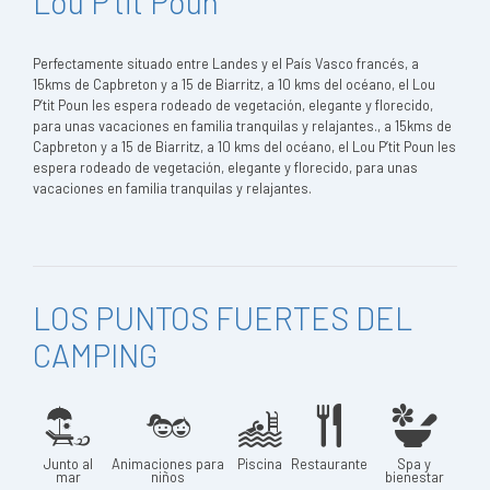
Lou P'tit Poun
Perfectamente situado entre Landes y el País Vasco francés, a
15kms de Capbreton y a 15 de Biarritz, a 10 kms del océano, el Lou
P’tit Poun les espera rodeado de vegetación, elegante y florecido,
para unas vacaciones en familia tranquilas y relajantes., a 15kms de
Capbreton y a 15 de Biarritz, a 10 kms del océano, el Lou P’tit Poun les
espera rodeado de vegetación, elegante y florecido, para unas
vacaciones en familia tranquilas y relajantes.
LOS PUNTOS FUERTES DEL
CAMPING
Junto al
Animaciones para
Piscina
Restaurante
Spa y
mar
niños
bienestar