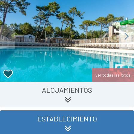
Previous
Next
ver todas las fotos
ALOJAMIENTOS
ESTABLECIMIENTO