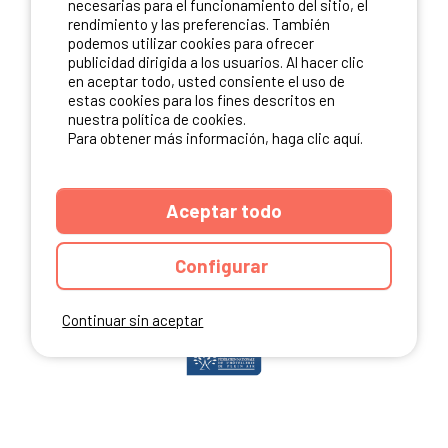
necesarias para el funcionamiento del sitio, el
rendimiento y las preferencias. También
podemos utilizar cookies para ofrecer
publicidad dirigida a los usuarios. Al hacer clic
NUESTROS PARTNERS
en aceptar todo, usted consiente el uso de
estas cookies para los fines descritos en
nuestra política de cookies.
Para obtener más información, haga clic aquí.
Aceptar todo
Configurar
Continuar sin aceptar
ANUARIO
CGU DEL SITIO
MENCIONES LEGALES
COOKIES