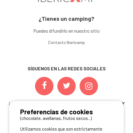
¿Tienes un camping?
Puedes difundirlo en nuestro sitio
Contacto Ibericamp
SÍGUENOS EN LAS REDES SOCIALES
¡ Y NO TE PIERDAS NUESTRAS
OFERTAS, CONCURSOS Y
Preferencias de cookies
NOVEDADES
INSCRIBIÉNDOTE A NUESTRA
NEWSLETTER!
(chocolate, avellanas, frutos secos...)
Utilizamos cookies que son estrictamente
ME INSCRIBO