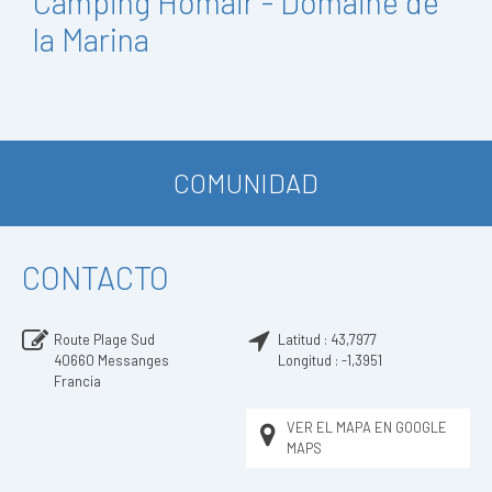
Camping Homair - Domaine de
la Marina
COMUNIDAD
CONTACTO
Route Plage Sud
Latitud :
43,7977
40660
Messanges
Longitud :
-1,3951
Francia
VER EL MAPA EN GOOGLE
MAPS