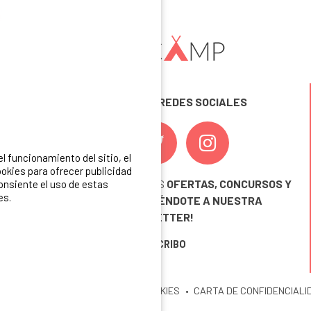
SÍGUENOS EN LAS REDES SOCIALES
 funcionamiento del sitio, el
okies para ofrecer publicidad
¡ Y NO TE PIERDAS NUESTRAS
OFERTAS, CONCURSOS Y
consiente el uso de estas
es.
NOVEDADES
INSCRIBIÉNDOTE A NUESTRA
NEWSLETTER!
ME INSCRIBO
ITIO
MENCIONES LEGALES
COOKIES
CARTA DE CONFIDENCIALI