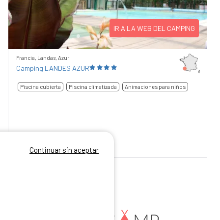
IR A LA WEB DEL CAMPING
Francia, Landas, Azur
Camping LANDES AZUR
Piscina cubierta
Piscina climatizada
Animaciones para niños
8,41
/10
128 comentarios
Continuar sin aceptar