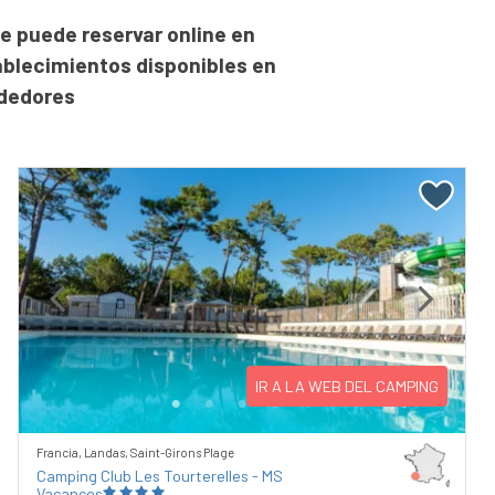
e puede reservar online en
ablecimientos disponibles en
ededores
Previous
Next
IR A LA WEB DEL CAMPING
Francia, Landas, Saint-Girons Plage
Camping Club Les Tourterelles - MS
Vacances