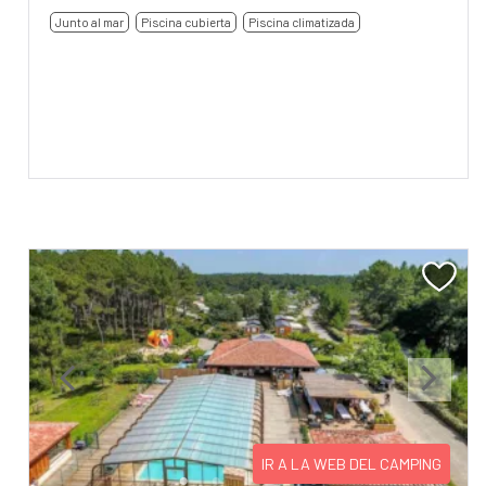
Junto al mar
Piscina cubierta
Piscina climatizada
Previous
Next
IR A LA WEB DEL CAMPING