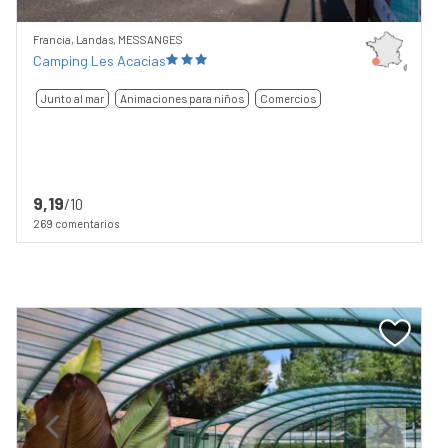
Francia, Landas, MESSANGES
Camping Les Acacias
Junto al mar
Animaciones para niños
Comercios
9,19
/10
269 comentarios
Previous
Next