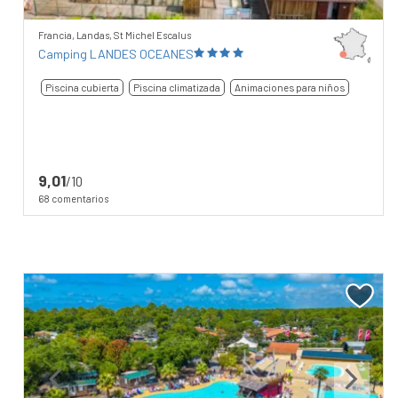
Francia, Landas, St Michel Escalus
Camping LANDES OCEANES
Piscina cubierta
Piscina climatizada
Animaciones para niños
9,01
/10
68 comentarios
Previous
Next