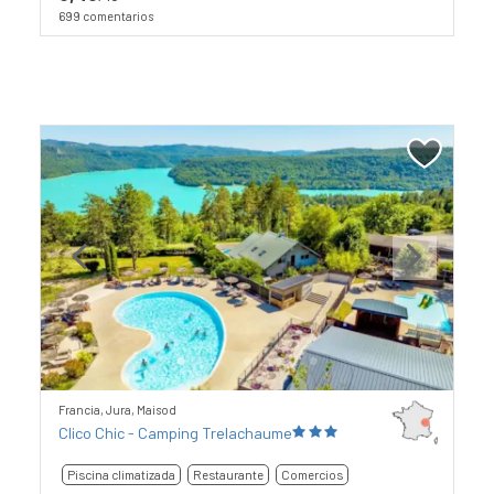
699 comentarios
Previous
Next
Francia, Jura, Maisod
Clico Chic - Camping Trelachaume
Piscina climatizada
Restaurante
Comercios