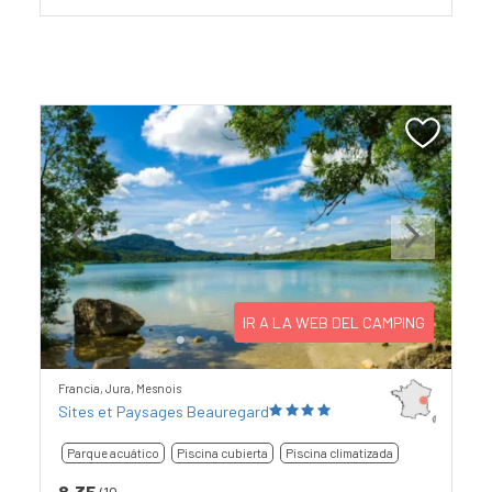
Previous
Next
IR A LA WEB DEL CAMPING
Francia, Jura, Mesnois
Sites et Paysages Beauregard
Parque acuático
Piscina cubierta
Piscina climatizada
8,35