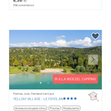
/10
356 comentarios
Previous
Next
IR A LA WEB DEL CAMPING
Francia, Jura, Clairvaux-Les-Lacs
YELLOH! VILLAGE - LE FAYOLAN
Animaciones para niños
Piscina
Restaurante