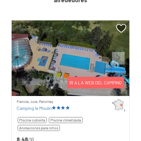
Previous
Next
IR A LA WEB DEL CAMPING
Francia, Jura, Patornay
Camping le Moulin
Piscina cubierta
Piscina climatizada
Animaciones para niños
8,48
/10