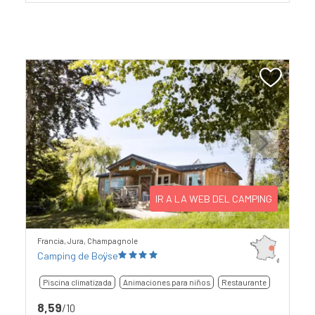
Previous
Next
IR A LA WEB DEL CAMPING
Francia, Jura, Champagnole
Camping de Boÿse
Piscina climatizada
Animaciones para niños
Restaurante
8,59
/10