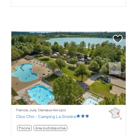
Previous
Next
Francia, Jura, Clairvaux-les-Lacs
Clico Chic - Camping La Grisière
Piscina
Area multideportiva