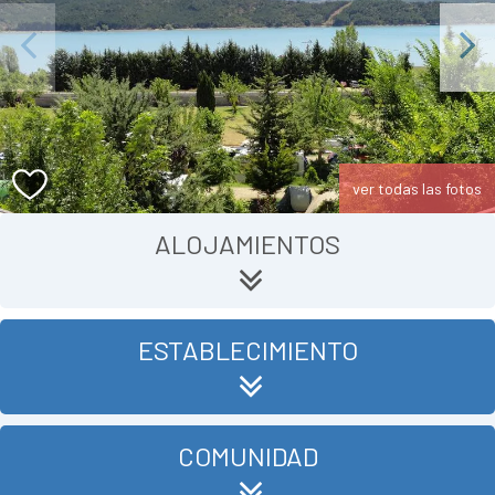
Previous
Next
ver todas las fotos
ALOJAMIENTOS
ESTABLECIMIENTO
COMUNIDAD