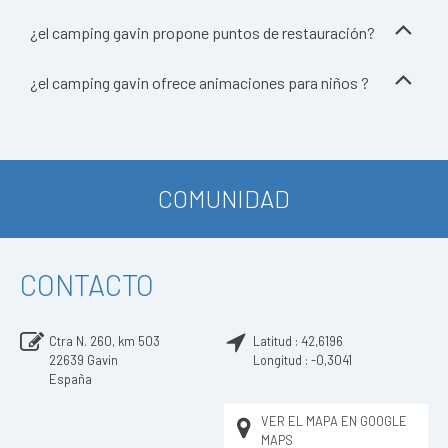
¿el camping gavin propone puntos de restauración?
¿el camping gavin ofrece animaciones para niños ?
COMUNIDAD
CONTACTO
Ctra N. 260, km 503
Latitud :
42,6196
22639
Gavin
Longitud :
-0,3041
España
VER EL MAPA EN GOOGLE
MAPS