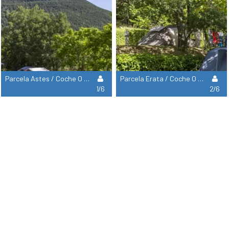
Parcela Astes / Coche O Moto / Tienda/Caravana O Autocaravana
Parcela Erata / Coche O Moto / Tienda/Caravana O Autocaravana / Electricidad
1/6
2/6