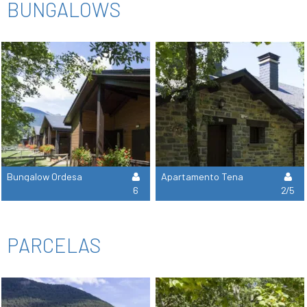
BUNGALOWS
Bungalow Ordesa
Apartamento Tena
6
2/5
PARCELAS