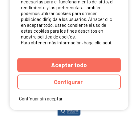
necesarias para el funcionamiento del sitio, el
rendimiento y las preferencias. También
podemos utilizar cookies para ofrecer
publicidad dirigida a los usuarios. Al hacer clic
NUESTROS PARTNERS
en aceptar todo, usted consiente el uso de
estas cookies para los fines descritos en
nuestra política de cookies.
Para obtener más información, haga clic aquí.
Aceptar todo
Configurar
Continuar sin aceptar
ANUARIO
CGU DEL SITIO
MENCIONES LEGALES
COOKIES