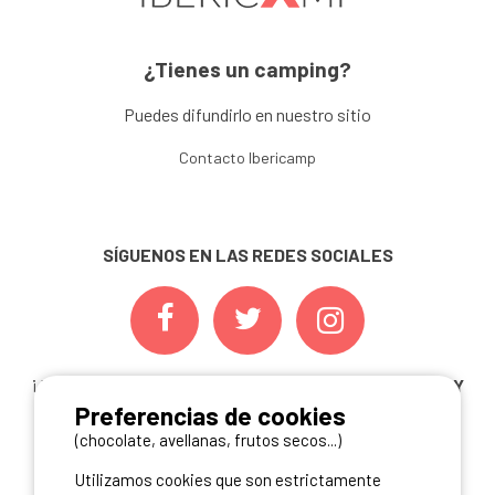
¿Tienes un camping?
Puedes difundirlo en nuestro sitio
Contacto Ibericamp
SÍGUENOS EN LAS REDES SOCIALES
¡ Y NO TE PIERDAS NUESTRAS
OFERTAS, CONCURSOS Y
Preferencias de cookies
NOVEDADES
INSCRIBIÉNDOTE A NUESTRA
NEWSLETTER!
(chocolate, avellanas, frutos secos...)
Utilizamos cookies que son estrictamente
ME INSCRIBO