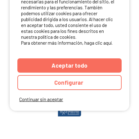
necesarias para el funcionamiento del sitio, el
rendimiento y las preferencias. También
podemos utilizar cookies para ofrecer
publicidad dirigida a los usuarios. Al hacer clic
NUESTROS PARTNERS
en aceptar todo, usted consiente el uso de
estas cookies para los fines descritos en
nuestra política de cookies.
Para obtener más información, haga clic aquí.
Aceptar todo
Configurar
Continuar sin aceptar
ANUARIO
CGU DEL SITIO
MENCIONES LEGALES
COOKIES