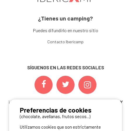
¿Tienes un camping?
Puedes difundirlo en nuestro sitio
Contacto Ibericamp
SÍGUENOS EN LAS REDES SOCIALES
¡ Y NO TE PIERDAS NUESTRAS
OFERTAS, CONCURSOS Y
Preferencias de cookies
NOVEDADES
INSCRIBIÉNDOTE A NUESTRA
NEWSLETTER!
(chocolate, avellanas, frutos secos...)
Utilizamos cookies que son estrictamente
ME INSCRIBO