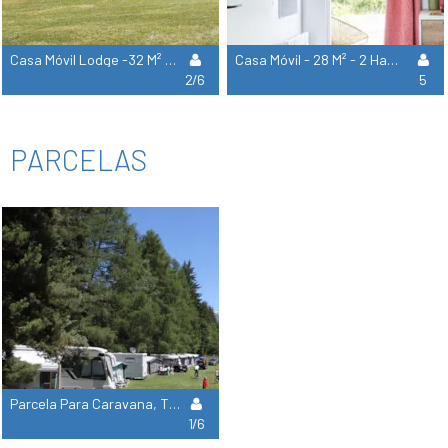
Casa Móvil Lodge -32 M² -3 Dormitorios
Casa Móvil - 28 M² - 2 Habitaciones
2/6
5
PARCELAS
Parcela Para Caravana, Tienda, Furgoneta O Autocaravana - 1 Coche
1/6