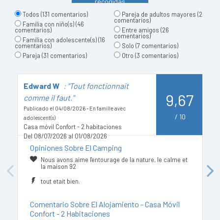
recogidas
Todos
(131 comentarios)
Pareja de adultos mayores
(2
comentarios)
Familia con niño(s)
(46
comentarios)
Entre amigos
(26
comentarios)
Familia con adolescente(s)
(16
comentarios)
Solo
(7 comentarios)
Pareja
(31 comentarios)
Otro
(3 comentarios)
Edward W
: "Tout fonctionnait
S
9,67
comme il faut."
Pu
Ca
Publicado el 04/08/2026 - En famille avec
D
/
10
adolescent(s)
Casa móvil Confort - 2 habitaciones
Del 08/07/2026 al 01/08/2026
Opiniones Sobre El Camping
Nous avons aime l'entourage de la nature, le calme et
la maison 92
Previous
Next
tout etait bien.
Comentario Sobre El Alojamiento - Casa Móvil
Confort - 2 Habitaciones