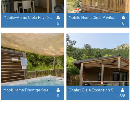
Mobile-Home Ciela Privilège Bay - 2 Habitaciones - Lavavajillas, Barbacoa
Mobile Home Ciela Privilège - 3 Habitaciones - Lavavajillas, Barbacoa
5
6
Mobil Home Prestige Spa - 3 Habitaciones De Las Cuales 1 Suite Principal - Ropa De Cama, Toallas Y Barbacoa
Chalet Ciela Exception Spa - 3 Habitaciones De Las Cuales 2 Principales - Ropa De Cama, Toallas Y Barbacoa
6
6/8