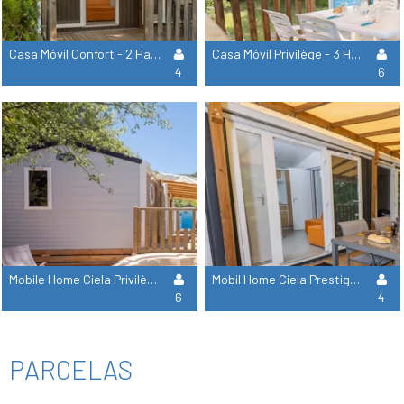
Casa Móvil Confort - 2 Habitaciones
Casa Móvil Privilège - 3 Habitaciones
4
6
Mobile Home Ciela Privilège Spa - 3 Habitaciones - Lavavajillas
Mobil Home Ciela Prestige Spa - 2 Habitaciones De Las Cuales 1 Suite Principal - Ropa De Cama, Toallas Y Barbacoa
6
4
PARCELAS