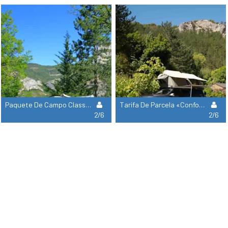
Paquete De Campo Classic - Noyers
Tarifa De Parcela «Confort» De 90 M²
2/6
2/6