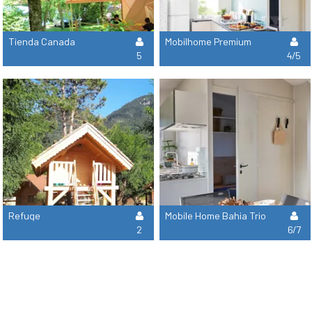
Tienda Canada
Mobilhome Premium
5
4/5
Refuge
Mobile Home Bahia Trio
2
6/7