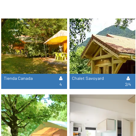
Tienda Canada
Chalet Savoyard
4
2/4