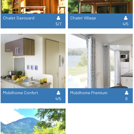
Chalet Savoyard
Chalet Village
5/7
4/5
Mobilhome Confort
Mobilhome Premium
4/5
6