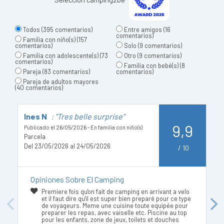
Todos
(395 comentarios)
Entre amigos
(16
comentarios)
Familia con niño(s)
(157
comentarios)
Solo
(9 comentarios)
Familia con adolescente(s)
(73
Otro
(9 comentarios)
comentarios)
Familia con bebé(s)
(8
Pareja
(83 comentarios)
comentarios)
Pareja de adultos mayores
(40 comentarios)
Ines N
: "Tres belle surprise"
L
9,9
f
Publicado el 26/05/2026 - En familia con niño(s)
Parcela
Pu
Del 23/05/2026 al 24/05/2026
/
10
P
De
Opiniones Sobre El Camping
Premiere fois qu'on fait de camping en arrivant a velo
et il faut dire qu'il est super bien preparé pour ce type
Previous
Next
de voyageurs. Meme une cuisine toute equipée pour
preparer les repas, avec vaiselle etc. Piscine au top
pour les enfants, zone de jeux, toilets et douches