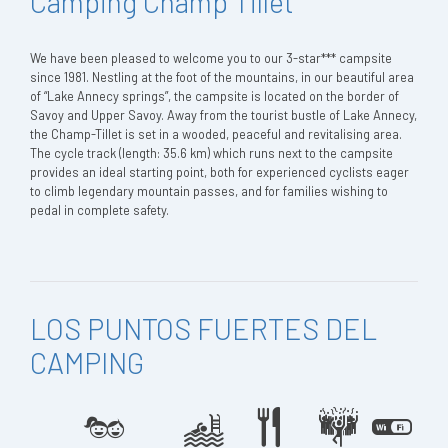
Camping Champ Tillet
We have been pleased to welcome you to our 3-star*** campsite
since 1981. Nestling at the foot of the mountains, in our beautiful area
of “Lake Annecy springs”, the campsite is located on the border of
Savoy and Upper Savoy. Away from the tourist bustle of Lake Annecy,
the Champ-Tillet is set in a wooded, peaceful and revitalising area.
The cycle track (length: 35.6 km) which runs next to the campsite
provides an ideal starting point, both for experienced cyclists eager
to climb legendary mountain passes, and for families wishing to
pedal in complete safety.
LOS PUNTOS FUERTES DEL
CAMPING