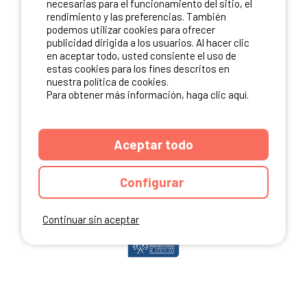
necesarias para el funcionamiento del sitio, el
rendimiento y las preferencias. También
podemos utilizar cookies para ofrecer
publicidad dirigida a los usuarios. Al hacer clic
NUESTROS PARTNERS
en aceptar todo, usted consiente el uso de
estas cookies para los fines descritos en
nuestra política de cookies.
Para obtener más información, haga clic aquí.
Aceptar todo
Configurar
Continuar sin aceptar
ANUARIO
CGU DEL SITIO
MENCIONES LEGALES
COOKIES