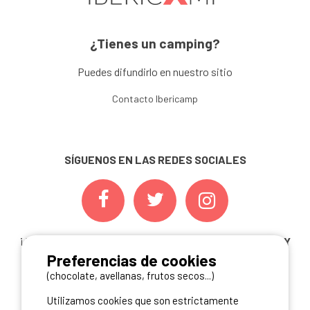
¿Tienes un camping?
Puedes difundirlo en nuestro sitio
Contacto Ibericamp
SÍGUENOS EN LAS REDES SOCIALES
¡ Y NO TE PIERDAS NUESTRAS
OFERTAS, CONCURSOS Y
Preferencias de cookies
NOVEDADES
INSCRIBIÉNDOTE A NUESTRA
NEWSLETTER!
(chocolate, avellanas, frutos secos...)
Utilizamos cookies que son estrictamente
ME INSCRIBO