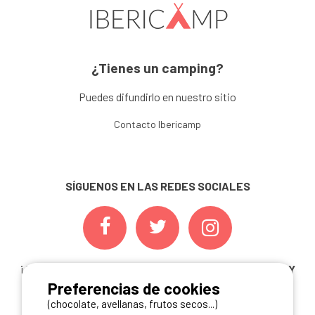
¿Tienes un camping?
Puedes difundirlo en nuestro sitio
Contacto Ibericamp
SÍGUENOS EN LAS REDES SOCIALES
¡ Y NO TE PIERDAS NUESTRAS
OFERTAS, CONCURSOS Y
Preferencias de cookies
NOVEDADES
INSCRIBIÉNDOTE A NUESTRA
NEWSLETTER!
(chocolate, avellanas, frutos secos...)