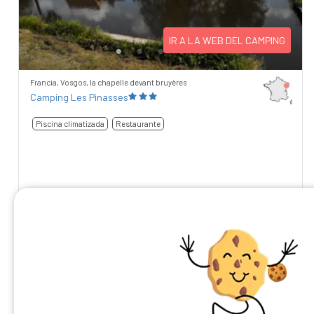
IR A LA WEB DEL CAMPING
Francia, Vosgos, la chapelle devant bruyères
Camping Les Pinasses
Piscina climatizada
Restaurante
7,64
/10
47 comentarios