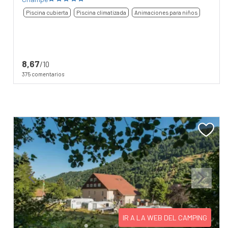
Piscina cubierta
Piscina climatizada
Animaciones para niños
8,67
/10
375 comentarios
Previous
Next
IR A LA WEB DEL CAMPING