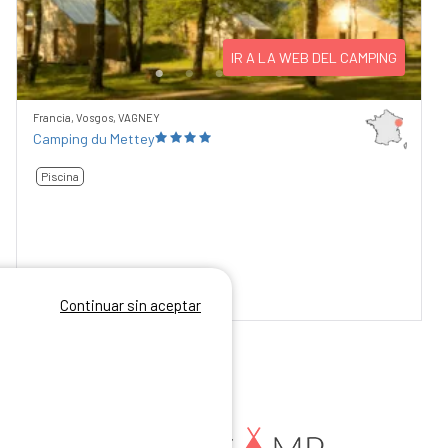
IR A LA WEB DEL CAMPING
Francia, Vosgos, VAGNEY
Camping du Mettey
Piscina
9,1
/10
255 comentarios
Continuar sin aceptar