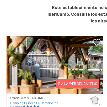
Este establecimiento no s
IberiCamp. Consulte los est
los alr
Previous
Next
IR A LA WEB DEL CAMPING
Francia, Vosgos, BUSSANG
Camping Sunêlia Le Domaine de
Champé