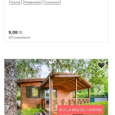
Piscina
Restaurante
Comercios
9,08
/10
207 comentarios
Previous
Next
IR A LA WEB DEL CAMPING