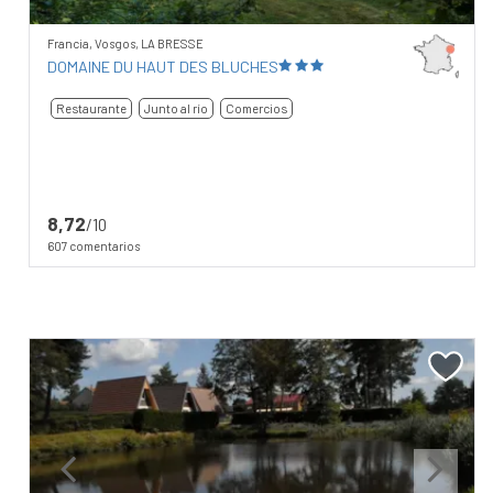
Francia, Vosgos, LA BRESSE
DOMAINE DU HAUT DES BLUCHES
Restaurante
Junto al río
Comercios
8,72
/10
607 comentarios
Previous
Next