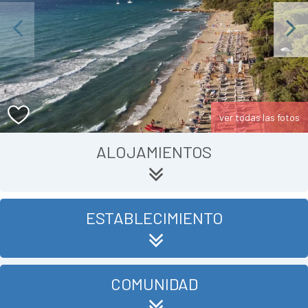
Previous
Next
ver todas las fotos
ALOJAMIENTOS
ESTABLECIMIENTO
COMUNIDAD