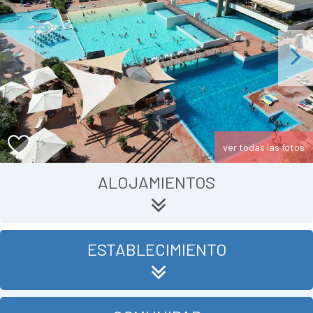
Previous
Next
ver todas las fotos
ALOJAMIENTOS
ESTABLECIMIENTO