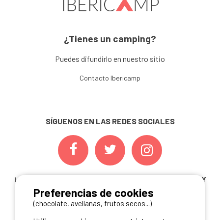
¿Tienes un camping?
Puedes difundirlo en nuestro sitio
Contacto Ibericamp
SÍGUENOS EN LAS REDES SOCIALES
¡ Y NO TE PIERDAS NUESTRAS
OFERTAS, CONCURSOS Y
Preferencias de cookies
NOVEDADES
INSCRIBIÉNDOTE A NUESTRA
NEWSLETTER!
(chocolate, avellanas, frutos secos...)