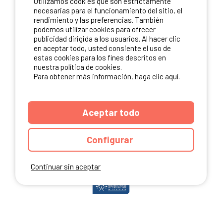
Utilizamos cookies que son estrictamente
ME INSCRIBO
necesarias para el funcionamiento del sitio, el
rendimiento y las preferencias. También
podemos utilizar cookies para ofrecer
publicidad dirigida a los usuarios. Al hacer clic
NUESTROS PARTNERS
en aceptar todo, usted consiente el uso de
estas cookies para los fines descritos en
nuestra política de cookies.
Para obtener más información, haga clic aquí.
Aceptar todo
Configurar
Continuar sin aceptar
ANUARIO
CGU DEL SITIO
MENCIONES LEGALES
COOKIES