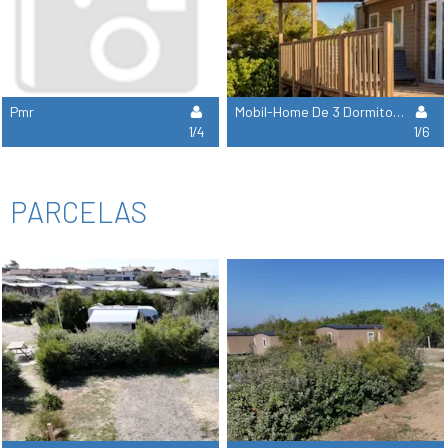
Pmr
Mobil-Home De 3 Dormitorios Premium + Gama
1/4
1/6
PARCELAS