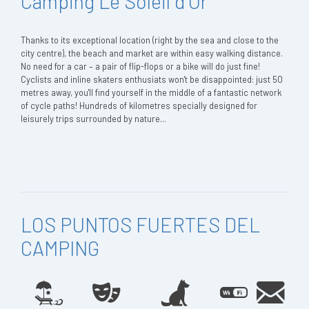
Camping Le Soleil d'Or
Thanks to its exceptional location (right by the sea and close to the
city centre), the beach and market are within easy walking distance.
No need for a car – a pair of flip-flops or a bike will do just fine!
Cyclists and inline skaters enthusiats won't be disappointed: just 50
metres away, you'll find yourself in the middle of a fantastic network
of cycle paths! Hundreds of kilometres specially designed for
leisurely trips surrounded by nature...
LOS PUNTOS FUERTES DEL
CAMPING