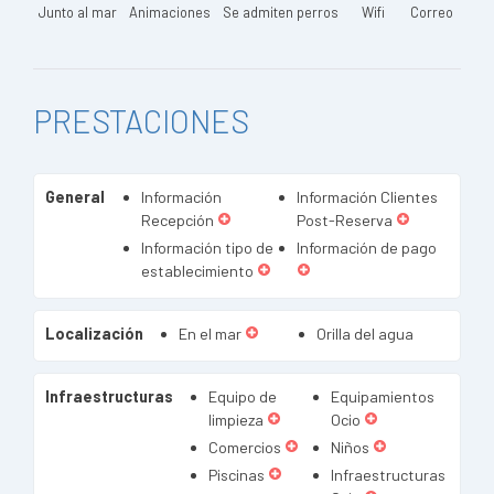
Junto al mar
Animaciones
Se admiten perros
Wifi
Correo
PRESTACIONES
General
Información
Información Clientes
Recepción
Post-Reserva
Información tipo de
Información de pago
establecimiento
Localización
En el mar
Orilla del agua
Infraestructuras
Equipo de
Equipamientos
limpieza
Ocio
Comercios
Niños
Piscinas
Infraestructuras