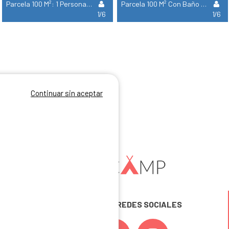
Parcela 100 M²: 1 Persona + 1 Tienda + 1 Coche O 1 Bicicleta + Electricidad 16A. Supl Para 5 Pers.
Parcela 100 M² Con Baño Privado: 1 Persona + 1 Tienda O 1 Vehículo + Eléctrica. Supl 5 Personas
1/6
1/6
Continuar sin aceptar
SÍGUENOS EN LAS REDES SOCIALES