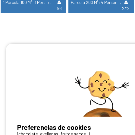
1 Parcela 100 M²: 1 Pers. + 1 Autocaravana O 1 Coche + Caravana + Electricidad 16A. Supl Para 5 Pers
Parcela 200 M²: 4 Personas + 2 Autocaravanas O 2 Coches + Caravana + Electricidad – Supl 8 Pers.
1/6
2/12
¿Tienes un camping?
Preferencias de cookies
Puedes difundirlo en nuestro sitio
(chocolate, avellanas, frutos secos...)