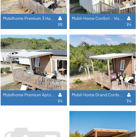
Mobilhome Premium 3 Habitaciones - Domingo
Mobil-Home Confort – Vistas Al Mar – 2 Dormitorios
1/6
1/4
Mobilhome Premium Apto Para Sillas De Ruedas - 2 Habitaciones
Mobil-Home Grand Confort - 2 Dormitorios
1/4
1/4