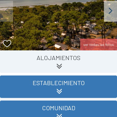
Previous
Next
ver todas las fotos
ALOJAMIENTOS
ESTABLECIMIENTO
COMUNIDAD