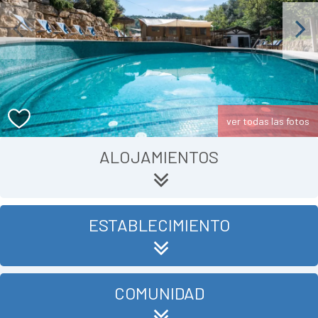
Previous
Next
ver todas las fotos
ALOJAMIENTOS
ESTABLECIMIENTO
COMUNIDAD