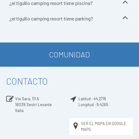
¿el tigullio camping resort tiene piscina?
¿el tigullio camping resort tiene parking?
COMUNIDAD
CONTACTO
Via Sara, 111 A
Latitud :
44,2716
16039
Sestri Levante
Longitud :
9,4265
Italia
VER EL MAPA EN GOOGLE
MAPS