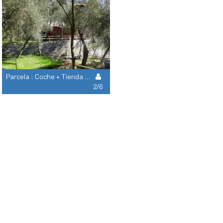
Parcela : Coche + Tienda + Electricidad 3A + Wifi
2/6