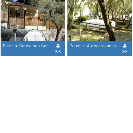
Parcela: Caravana + Coche + Electricidad + Wi-Fi
Parcela : Autocaravana + Electricidad 3A + Wifi
2/6
2/6