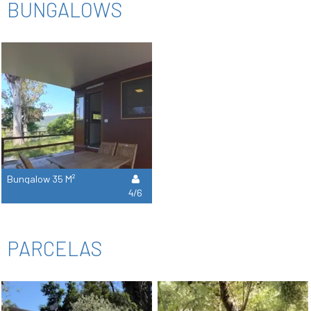
BUNGALOWS
Bungalow 35 M²
4/6
PARCELAS