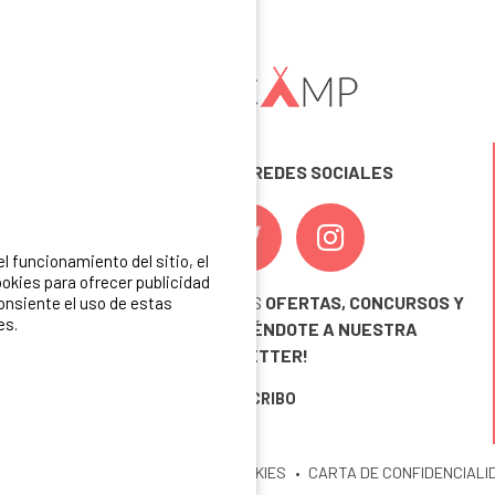
SÍGUENOS EN LAS REDES SOCIALES
 funcionamiento del sitio, el
okies para ofrecer publicidad
¡ Y NO TE PIERDAS NUESTRAS
OFERTAS, CONCURSOS Y
consiente el uso de estas
es.
NOVEDADES
INSCRIBIÉNDOTE A NUESTRA
NEWSLETTER!
ME INSCRIBO
ITIO
MENCIONES LEGALES
COOKIES
CARTA DE CONFIDENCIALI