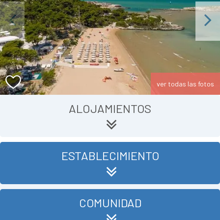
Previous
Next
ver todas las fotos
ALOJAMIENTOS
ESTABLECIMIENTO
COMUNIDAD