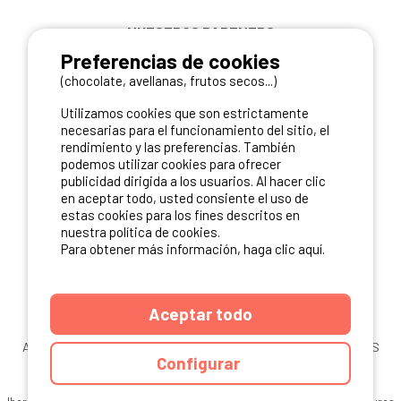
NUESTROS PARTNERS
Preferencias de cookies
(chocolate, avellanas, frutos secos...)
Utilizamos cookies que son estrictamente
necesarias para el funcionamiento del sitio, el
rendimiento y las preferencias. También
podemos utilizar cookies para ofrecer
publicidad dirigida a los usuarios. Al hacer clic
en aceptar todo, usted consiente el uso de
estas cookies para los fines descritos en
nuestra política de cookies.
Para obtener más información, haga clic aquí.
Aceptar todo
ANUARIO
CGU DEL SITIO
MENCIONES LEGALES
COOKIES
Configurar
CARTA DE CONFIDENCIALIDAD
MAPA DEL SITIO