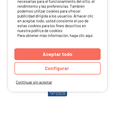
necesarias para el funcionamiento del sitio, el
rendimiento y las preferencias. También
podemos utilizar cookies para ofrecer
publicidad dirigida a los usuarios. Al hacer clic
NUESTROS PARTNERS
en aceptar todo, usted consiente el uso de
estas cookies para los fines descritos en
nuestra política de cookies.
Para obtener más información, haga clic aquí.
Aceptar todo
Configurar
Continuar sin aceptar
ANUARIO
CGU DEL SITIO
MENCIONES LEGALES
COOKIES