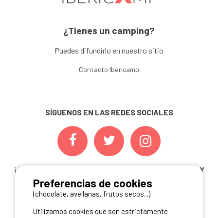
¿Tienes un camping?
Puedes difundirlo en nuestro sitio
Contacto Ibericamp
SÍGUENOS EN LAS REDES SOCIALES
¡ Y NO TE PIERDAS NUESTRAS
OFERTAS, CONCURSOS Y
Preferencias de cookies
NOVEDADES
INSCRIBIÉNDOTE A NUESTRA
NEWSLETTER!
(chocolate, avellanas, frutos secos...)
Utilizamos cookies que son estrictamente
ME INSCRIBO