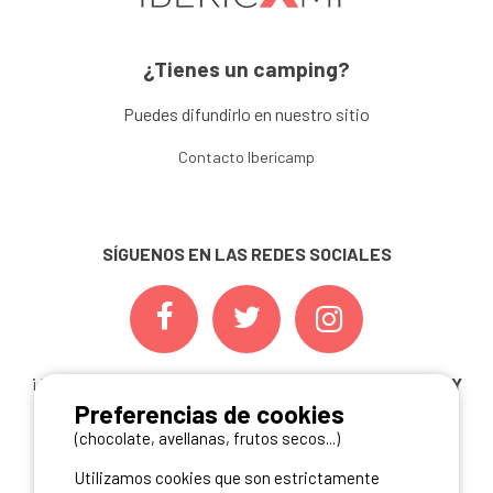
¿Tienes un camping?
Puedes difundirlo en nuestro sitio
Contacto Ibericamp
SÍGUENOS EN LAS REDES SOCIALES
¡ Y NO TE PIERDAS NUESTRAS
OFERTAS, CONCURSOS Y
Preferencias de cookies
NOVEDADES
INSCRIBIÉNDOTE A NUESTRA
NEWSLETTER!
(chocolate, avellanas, frutos secos...)
Utilizamos cookies que son estrictamente
ME INSCRIBO