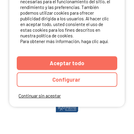
necesarias para el funcionamiento del sitio, el
rendimiento y las preferencias. También
podemos utilizar cookies para ofrecer
publicidad dirigida a los usuarios. Al hacer clic
NUESTROS PARTNERS
en aceptar todo, usted consiente el uso de
estas cookies para los fines descritos en
nuestra política de cookies.
Para obtener más información, haga clic aquí.
Aceptar todo
Configurar
Continuar sin aceptar
ANUARIO
CGU DEL SITIO
MENCIONES LEGALES
COOKIES