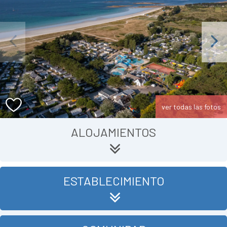
Previous
Next
ver todas las fotos
ALOJAMIENTOS
ESTABLECIMIENTO