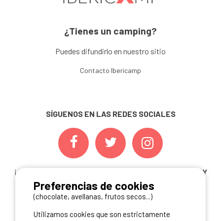
¿Tienes un camping?
Puedes difundirlo en nuestro sitio
Contacto Ibericamp
SÍGUENOS EN LAS REDES SOCIALES
¡ Y NO TE PIERDAS NUESTRAS
OFERTAS, CONCURSOS Y
Preferencias de cookies
NOVEDADES
INSCRIBIÉNDOTE A NUESTRA
NEWSLETTER!
(chocolate, avellanas, frutos secos...)
Utilizamos cookies que son estrictamente
ME INSCRIBO