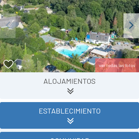
Previous
Next
ver todas las fotos
ALOJAMIENTOS
ESTABLECIMIENTO