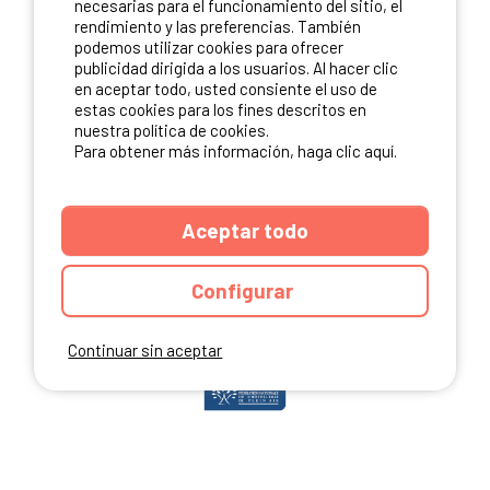
necesarias para el funcionamiento del sitio, el
rendimiento y las preferencias. También
podemos utilizar cookies para ofrecer
publicidad dirigida a los usuarios. Al hacer clic
NUESTROS PARTNERS
en aceptar todo, usted consiente el uso de
estas cookies para los fines descritos en
nuestra política de cookies.
Para obtener más información, haga clic aquí.
Aceptar todo
Configurar
Continuar sin aceptar
ANUARIO
CGU DEL SITIO
MENCIONES LEGALES
COOKIES