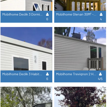
Mobilhome Declik 3 Dormitorios 30M² +3,70M² Terraza Cubierta +6,60M² Terraza Descubierta
Mobilhome Glenan 30M² - 2 Habitaciones
6
4
Mobilhome Declik 3 Habitaciones 35.2M² - Terraza + Lavavajilla
Mobilhome Trevignon 2 Habitaciones
6
4/5