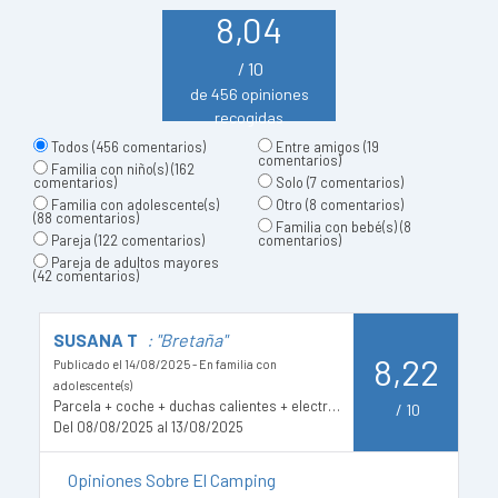
8,04
/ 10
de 456 opiniones
recogidas
Todos
(456 comentarios)
Entre amigos
(19
comentarios)
Familia con niño(s)
(162
comentarios)
Solo
(7 comentarios)
Familia con adolescente(s)
Otro
(8 comentarios)
(88 comentarios)
Familia con bebé(s)
(8
Pareja
(122 comentarios)
comentarios)
Pareja de adultos mayores
(42 comentarios)
SUSANA T
: "Bretaña"
M
8,22
Publicado el 14/08/2025 - En familia con
Pu
M
adolescente(s)
Parcela + coche + duchas calientes + electricidad 15A
D
/
10
Del 08/08/2025 al 13/08/2025
Opiniones Sobre El Camping