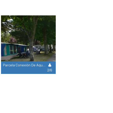
Parcela Conexión De Agua Y Desagüe + Coche + Electricidad 15A
2/6