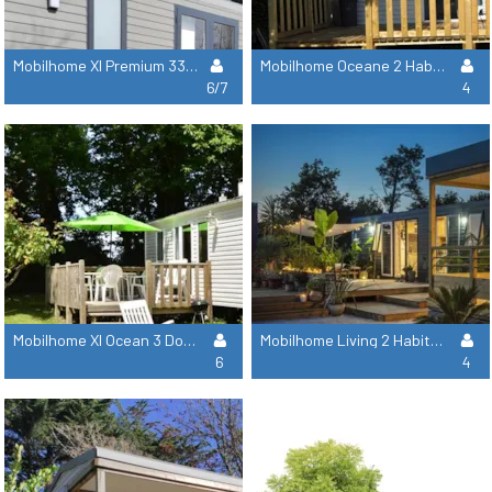
Mobilhome Xl Premium 33 M² - 3 Dormitorios + Lavavajillas
Mobilhome Oceane 2 Habitaciones 27M²
6/7
4
Mobilhome Xl Ocean 3 Dormitorios
Mobilhome Living 2 Habitaciones
6
4