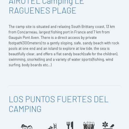
AIROTEL Camping LE
RAGUENES PLAGE
The camp site is situated and relaxing South Brittany coast, 13 km
from Concarneau, largest fishing port in France and 7 km from
Gauguin Pont Aven. There is a direct access by private
footpath(300meters) to a gently sloping, safe, sandy beach with rock
pools at one end and an island to explore at low tide. the sea is
beautifully clear, and offers a flat sandy beach(safe for the children),
swimming, snorkelling and a variety of water sports(fishing, wind
surfing, body boards etc...)
LOS PUNTOS FUERTES DEL
CAMPING