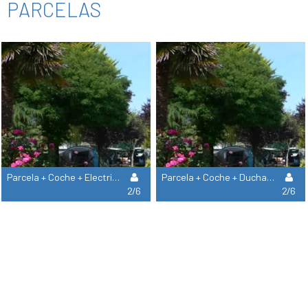
PARCELAS
Parcela + Coche + Electricidad 10A
Parcela + Coche + Duchas Calientes + Electricidad 15A
2/6
2/6