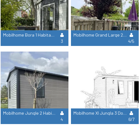
Mobilhome Bora 1 Habitación
Mobilhome Grand Large 2 Dormitorios + 1 Cama Supletoria En El Salón Sobre Banco De Asiento.
3
4/5
Mobilhome Jungle 2 Habitaciones
Mobilhome Xl Jungla 3 Dormitorios
4
6/7