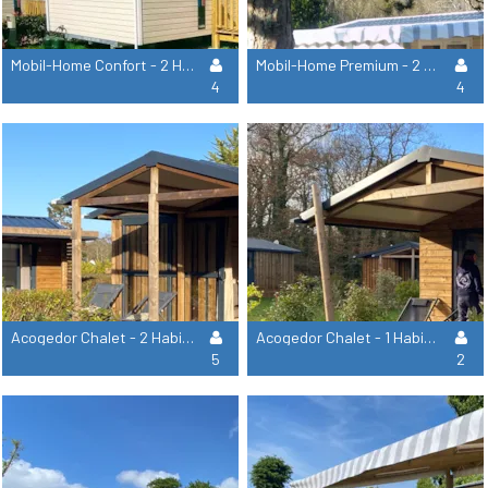
Mobil-Home Confort - 2 Habitaciones 1 Baño - Tv
Mobil-Home Premium - 2 Dormitorios 2 Baños - Tv
4
4
Acogedor Chalet - 2 Habitaciones 1 Cuarto De Baño - Tv - Quartier Piéton
Acogedor Chalet - 1 Habitación 1 Baño - Tv - Zona Peatonal
5
2