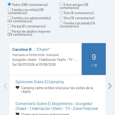
Todos
(288 comentarios)
Entre amigos
(28
comentarios)
Familia con niño(s)
(95
comentarios)
Solo
(8 comentarios)
Familia con adolescente(s)
Otro
(15 comentarios)
(43 comentarios)
Familia con bebé(s)
(9
Pareja
(61 comentarios)
comentarios)
Pareja de adultos mayores
(29 comentarios)
Caroline B
: "Chalet"
B
9
Publicado el 07/08/2026 - Individuel
Pu
Acogedor chalet - 1 habitación 1 baño - TV - Zona peatonal
Del 26/07/2026 al 01/08/2026
D
/
10
Opiniones Sobre El Camping
Previous
Next
Camping calme et bien situé pour les visites de la
région.
Comentario Sobre El Alojamiento - Acogedor
Chalet - 1 Habitación 1 Baño - TV - Zona Peatonal
Chalet neuf, propre et fonctionnel.