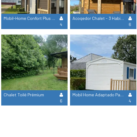
Mobil-Home Confort Plus - 2 Habitaciones 1 Baño - Tv
Acogedor Chalet - 3 Habitaciones 1 Cuarto De Baño - Tv - Quartier Piéton
4
6
Chalet Toilé Prémium
Mobil Home Adaptado Para Personas Con Movilidad Reducida - 2 Habitaciones 1 Baño - Tv
6
4