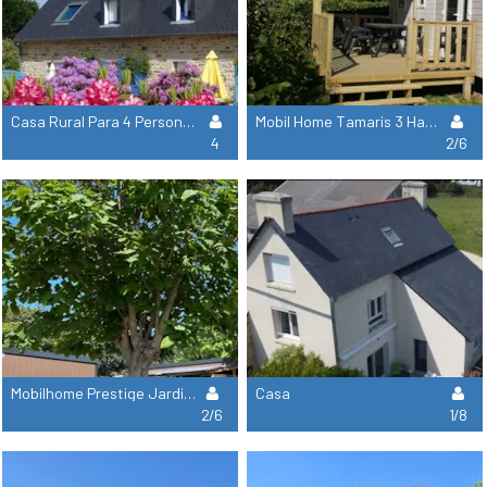
Casa Rural Para 4 Personas
Mobil Home Tamaris 3 Habitaciones - 32 M²
4
2/6
Mobilhome Prestige Jardin 3 Habitaciones - 2 Baños - 40M²
Casa
2/6
1/8