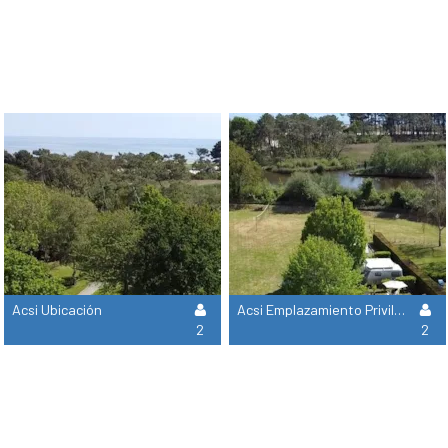
Acsi Ubicación
Acsi Emplazamiento Privilege
2
2