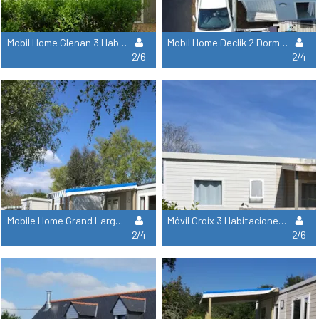
Mobil Home Glenan 3 Habitaciones - 36 M²
Mobil Home Declik 2 Dormitorios - 29 M² (Domingo)
2/6
2/4
Mobile Home Grand Large 2 Bedrooms - 30 M²
Móvil Groix 3 Habitaciones - 32 M²
2/4
2/6