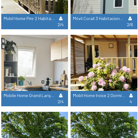
Mobil Home Pmr 2 Habitaciones - 34 M²
Móvil Corail 3 Habitaciones - 33 M²
2/4
2/6
Mobile Home Grand Large 2 Bedrooms - 30 M² (Sunday)
Mobil Home Iroise 2 Dormitorios - 2 Baños - 34 M²
2/4
4