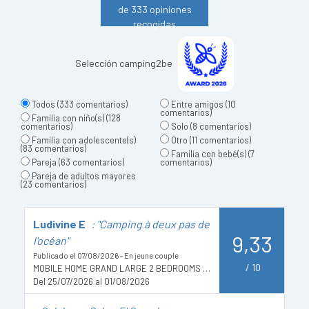
de 333 opiniones
recogidas
Selección camping2be
Todos
(333 comentarios)
Entre amigos
(10
comentarios)
Familia con niño(s)
(128
comentarios)
Solo
(8 comentarios)
Familia con adolescente(s)
Otro
(11 comentarios)
(83 comentarios)
Familia con bebé(s)
(7
Pareja
(63 comentarios)
comentarios)
Pareja de adultos mayores
(23 comentarios)
Ludivine E
: "Camping à deux pas de
A
9,33
l'océan"
Pu
Publicado el 07/08/2026 - En jeune couple
D
/
10
MOBILE HOME GRAND LARGE 2 BEDROOMS - 30 m²
Del 25/07/2026 al 01/08/2026