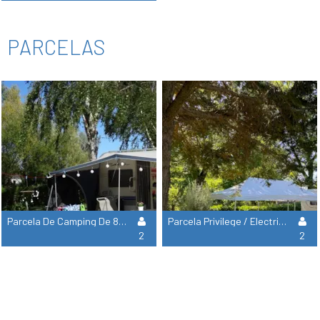
PARCELAS
Parcela De Camping De 80 M² Como Mínimo / Electricidad 10 A
Parcela Privilege / Electricidad 10 Amperios 110M² Mínimo
2
2