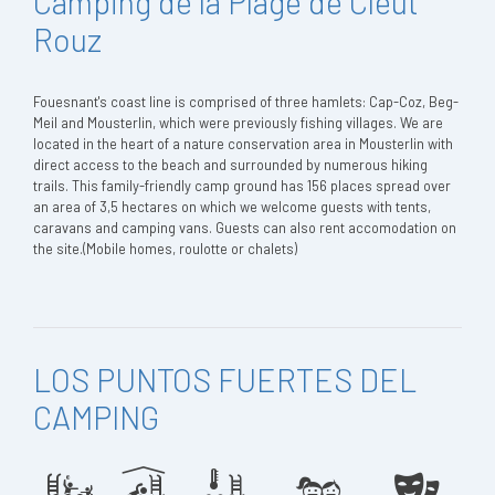
Camping de la Plage de Cleut
Rouz
Fouesnant's coast line is comprised of three hamlets: Cap-Coz, Beg-
Meil and Mousterlin, which were previously fishing villages. We are
located in the heart of a nature conservation area in Mousterlin with
direct access to the beach and surrounded by numerous hiking
trails. This family-friendly camp ground has 156 places spread over
an area of 3,5 hectares on which we welcome guests with tents,
caravans and camping vans. Guests can also rent accomodation on
the site.(Mobile homes, roulotte or chalets)
LOS PUNTOS FUERTES DEL
CAMPING