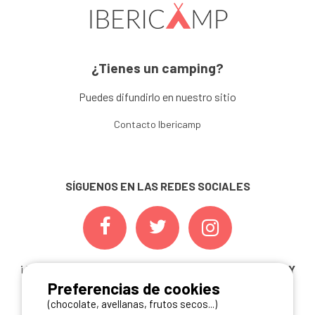
¿Tienes un camping?
Puedes difundirlo en nuestro sitio
Contacto Ibericamp
SÍGUENOS EN LAS REDES SOCIALES
¡ Y NO TE PIERDAS NUESTRAS
OFERTAS, CONCURSOS Y
Preferencias de cookies
NOVEDADES
INSCRIBIÉNDOTE A NUESTRA
NEWSLETTER!
(chocolate, avellanas, frutos secos...)