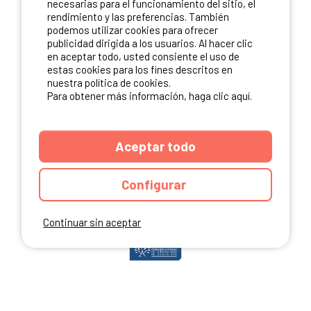
necesarias para el funcionamiento del sitio, el
rendimiento y las preferencias. También
podemos utilizar cookies para ofrecer
publicidad dirigida a los usuarios. Al hacer clic
NUESTROS PARTNERS
en aceptar todo, usted consiente el uso de
estas cookies para los fines descritos en
nuestra política de cookies.
Para obtener más información, haga clic aquí.
Aceptar todo
Configurar
Continuar sin aceptar
ANUARIO
CGU DEL SITIO
MENCIONES LEGALES
COOKIES