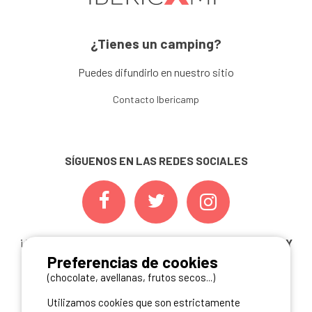
¿Tienes un camping?
Puedes difundirlo en nuestro sitio
Contacto Ibericamp
SÍGUENOS EN LAS REDES SOCIALES
¡ Y NO TE PIERDAS NUESTRAS
OFERTAS, CONCURSOS Y
Preferencias de cookies
NOVEDADES
INSCRIBIÉNDOTE A NUESTRA
NEWSLETTER!
(chocolate, avellanas, frutos secos...)
Utilizamos cookies que son estrictamente
ME INSCRIBO