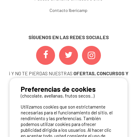
Contacto Ibericamp
SÍGUENOS EN LAS REDES SOCIALES
¡ Y NO TE PIERDAS NUESTRAS
OFERTAS, CONCURSOS Y
NOVEDADES
INSCRIBIÉNDOTE A NUESTRA
Preferencias de cookies
NEWSLETTER!
(chocolate, avellanas, frutos secos...)
ME INSCRIBO
Utilizamos cookies que son estrictamente
necesarias para el funcionamiento del sitio, el
rendimiento y las preferencias. También
podemos utilizar cookies para ofrecer
NUESTROS PARTNERS
publicidad dirigida a los usuarios. Al hacer clic
en aceptar todo, usted consiente el uso de