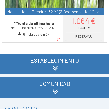
Mobile-Home Premium 32 M² (3 Bedrooms) Half-Covered Terrace 15M² + Tv + A/C
1.064 €
**Venta de última hora
1.330 €
del 15/08/2026 al 22/08/2026
6 incluido / 6 máx
RESERVAR
ESTABLECIMIENTO
COMUNIDAD