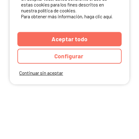
estas cookies para los fines descritos en
nuestra política de cookies.
Para obtener más información, haga clic aquí.
Aceptar todo
Configurar
Continuar sin aceptar
ANUARIO
CGU DEL SITIO
MENCIONES LEGALES
COOKIES
CARTA DE CONFIDENCIALIDAD
MAPA DEL SITIO
Ibericamp.com © 2026 Ibericamp. All rights reserved. All media and pictures
are property of their respective owners.
This site is protected by reCAPTCHA.