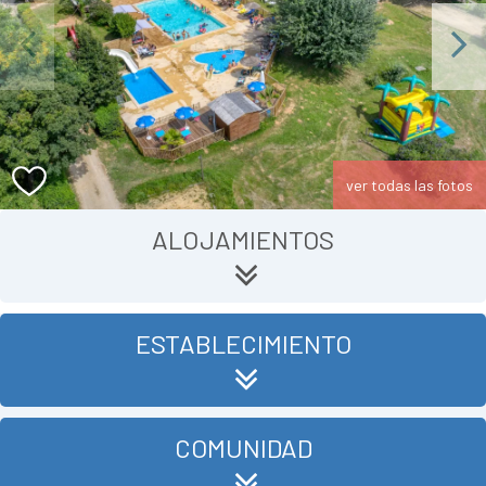
Previous
Next
ver todas las fotos
ALOJAMIENTOS
ESTABLECIMIENTO
COMUNIDAD