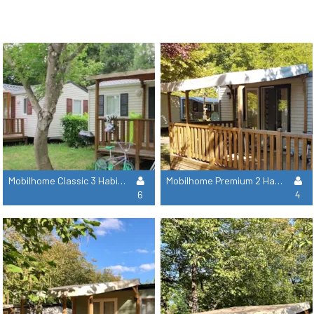
Mobilhome Classic 3 Habitaciones Tamaris 32M²
Mobilhome Premium 2 Habitaciones Premium Acacia 32M² + Aire Acondicionado + Lavavajilla + Tv
6
4