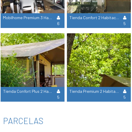
Mobilhome Premium 3 Habitaciones Mimosa 33M² + Aire Acondicionado + Lavavajilla + Tv
Tienda Confort 2 Habitaciones Victoria 30M²
6
5
Tienda Confort Plus 2 Habitaciones Bali 32M²
Tienda Premium 2 Habitaciones Kenya 34M²
5
5
PARCELAS