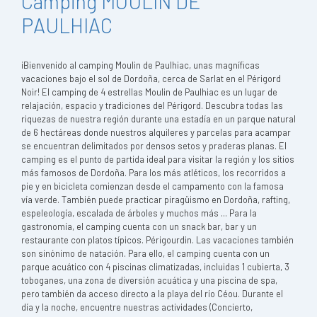
Camping MOULIN DE
PAULHIAC
¡Bienvenido al camping Moulin de Paulhiac, unas magníficas
vacaciones bajo el sol de Dordoña, cerca de Sarlat en el Périgord
Noir! El camping de 4 estrellas Moulin de Paulhiac es un lugar de
relajación, espacio y tradiciones del Périgord. Descubra todas las
riquezas de nuestra región durante una estadía en un parque natural
de 6 hectáreas donde nuestros alquileres y parcelas para acampar
se encuentran delimitados por densos setos y praderas planas. El
camping es el punto de partida ideal para visitar la región y los sitios
más famosos de Dordoña. Para los más atléticos, los recorridos a
pie y en bicicleta comienzan desde el campamento con la famosa
vía verde. También puede practicar piragüismo en Dordoña, rafting,
espeleología, escalada de árboles y muchos más ... Para la
gastronomía, el camping cuenta con un snack bar, bar y un
restaurante con platos típicos. Périgourdin. Las vacaciones también
son sinónimo de natación. Para ello, el camping cuenta con un
parque acuático con 4 piscinas climatizadas, incluidas 1 cubierta, 3
toboganes, una zona de diversión acuática y una piscina de spa,
pero también da acceso directo a la playa del río Céou. Durante el
día y la noche, encuentre nuestras actividades (Concierto,