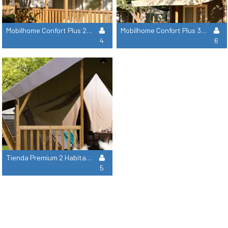
Mobilhome Confort Plus 2 Habitaciones Riviera Suite 29M² + Aire Acondicionado
Mobilhome Confort Plus 3 Habitaciones Riviera Famille 31M² + Airconditioning
4
6
Tienda Premium 2 Habitaciones Ciat 36M²
5