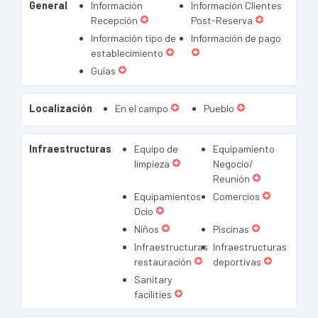
General
Información
Información Clientes
Recepción
Post-Reserva
Información tipo de
Información de pago
establecimiento
Guías
Localización
En el campo
Pueblo
Infraestructuras
Equipo de
Equipamiento
limpieza
Negocio/
Reunión
Equipamientos
Comercios
Ocio
Niños
Piscinas
Infraestructuras
Infraestructuras
restauración
deportivas
Sanitary
facilities