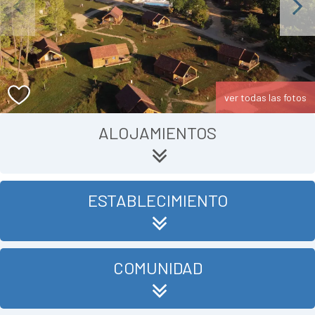
Previous
Next
ver todas las fotos
ALOJAMIENTOS
ESTABLECIMIENTO
COMUNIDAD