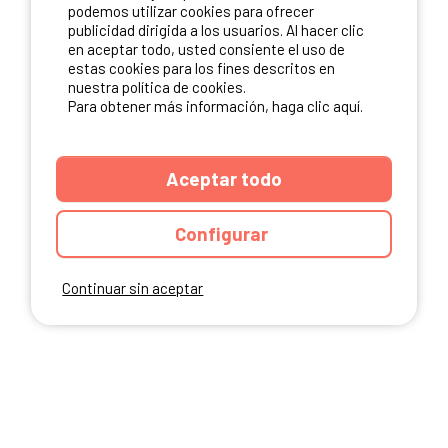
NUESTROS PARTNERS
podemos utilizar cookies para ofrecer
publicidad dirigida a los usuarios. Al hacer clic
en aceptar todo, usted consiente el uso de
estas cookies para los fines descritos en
nuestra política de cookies.
Para obtener más información, haga clic aquí.
Aceptar todo
Configurar
Continuar sin aceptar
ANUARIO
CGU DEL SITIO
MENCIONES LEGALES
COOKIES
CARTA DE CONFIDENCIALIDAD
MAPA DEL SITIO
Ibericamp.com © 2026 Ibericamp. All rights reserved. All media and pictures
are property of their respective owners.