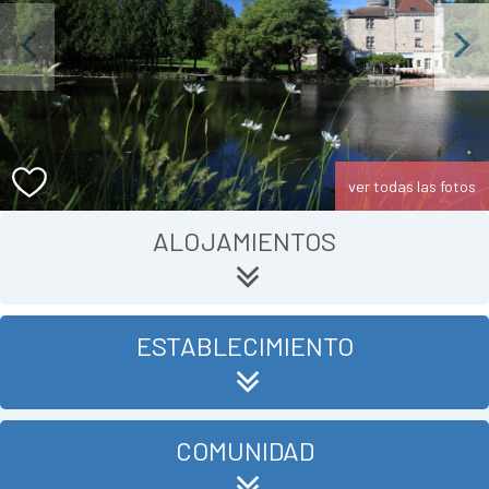
Previous
Next
ver todas las fotos
ALOJAMIENTOS
ESTABLECIMIENTO
COMUNIDAD