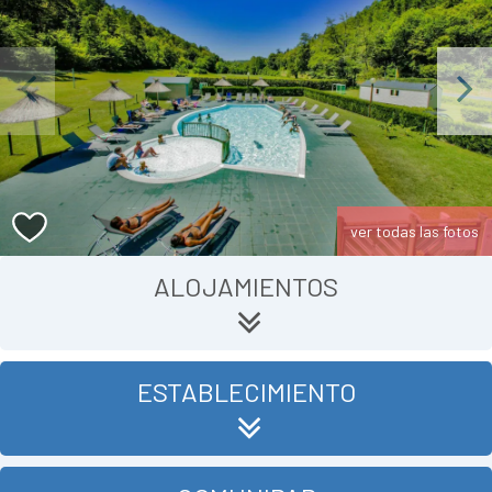
Previous
Next
ver todas las fotos
ALOJAMIENTOS
ESTABLECIMIENTO