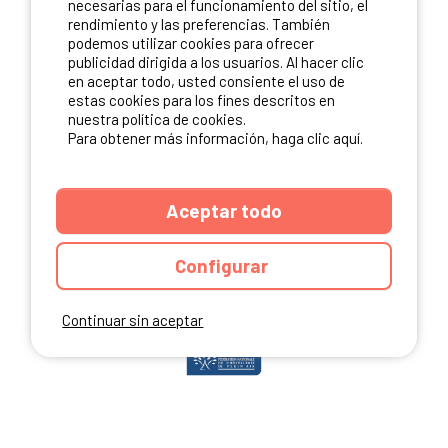
necesarias para el funcionamiento del sitio, el
rendimiento y las preferencias. También
podemos utilizar cookies para ofrecer
publicidad dirigida a los usuarios. Al hacer clic
NUESTROS PARTNERS
en aceptar todo, usted consiente el uso de
estas cookies para los fines descritos en
nuestra política de cookies.
Para obtener más información, haga clic aquí.
Aceptar todo
Configurar
Continuar sin aceptar
ANUARIO
CGU DEL SITIO
MENCIONES LEGALES
COOKIES