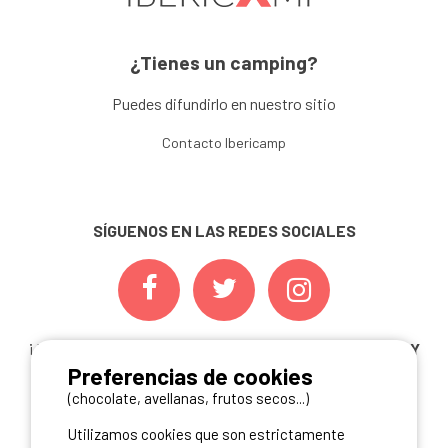
¿Tienes un camping?
Puedes difundirlo en nuestro sitio
Contacto Ibericamp
SÍGUENOS EN LAS REDES SOCIALES
¡ Y NO TE PIERDAS NUESTRAS
OFERTAS, CONCURSOS Y
Preferencias de cookies
NOVEDADES
INSCRIBIÉNDOTE A NUESTRA
NEWSLETTER!
(chocolate, avellanas, frutos secos...)
Utilizamos cookies que son estrictamente
ME INSCRIBO