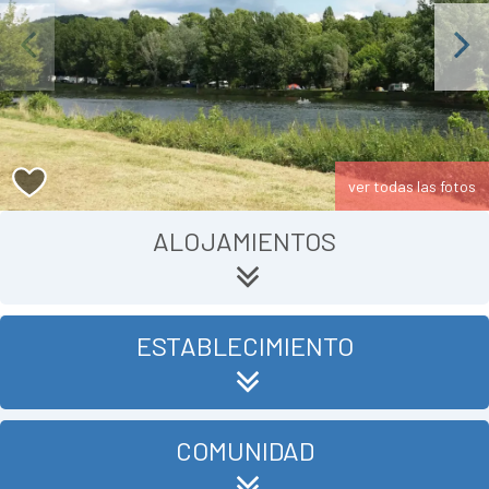
Previous
Next
ver todas las fotos
ALOJAMIENTOS
ESTABLECIMIENTO
COMUNIDAD