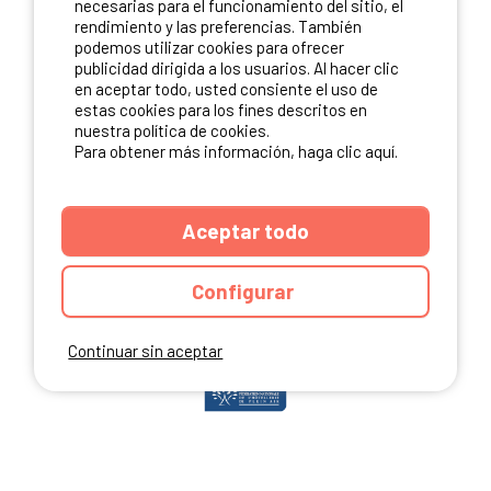
necesarias para el funcionamiento del sitio, el
rendimiento y las preferencias. También
podemos utilizar cookies para ofrecer
publicidad dirigida a los usuarios. Al hacer clic
NUESTROS PARTNERS
en aceptar todo, usted consiente el uso de
estas cookies para los fines descritos en
nuestra política de cookies.
Para obtener más información, haga clic aquí.
Aceptar todo
Configurar
Continuar sin aceptar
ANUARIO
CGU DEL SITIO
MENCIONES LEGALES
COOKIES