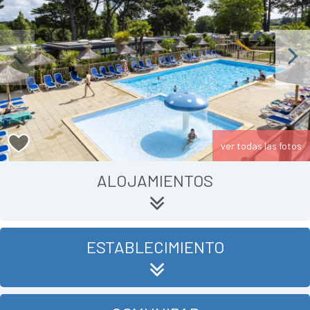
Previous
Next
ver todas las fotos
ALOJAMIENTOS
ESTABLECIMIENTO