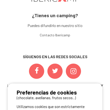
¿Tienes un camping?
Puedes difundirlo en nuestro sitio
Contacto Ibericamp
SÍGUENOS EN LAS REDES SOCIALES
¡ Y NO TE PIERDAS NUESTRAS
OFERTAS, CONCURSOS Y
Preferencias de cookies
NOVEDADES
INSCRIBIÉNDOTE A NUESTRA
NEWSLETTER!
(chocolate, avellanas, frutos secos...)
Utilizamos cookies que son estrictamente
ME INSCRIBO